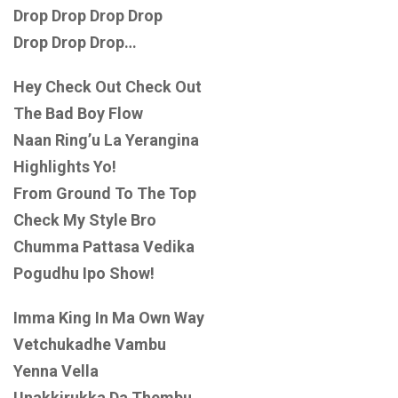
Drop Drop Drop Drop
Drop Drop Drop…
Hey Check Out Check Out
The Bad Boy Flow
Naan Ring’u La Yerangina
Highlights Yo!
From Ground To The Top
Check My Style Bro
Chumma Pattasa Vedika
Pogudhu Ipo Show!
Imma King In Ma Own Way
Vetchukadhe Vambu
Yenna Vella
Unakkirukka Da Thembu