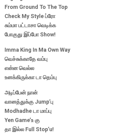
From Ground To The Top
Check My Style ப்ரோ
சும்மா பட்டாசா வெடிக்க
போகுது இப்போ Show!
Imma King In Ma Own Way
வெச்சுக்காதே வம்பு
என்ன வெல்ல
உனக்கிருக்கா டா தெம்பு
அடிப்பேன் நான்
வானத்துக்கு Jump’பு
Modhadhe டா மாப்பு
Yen Game’உ கு
தா இல்ல Full Stop’u!