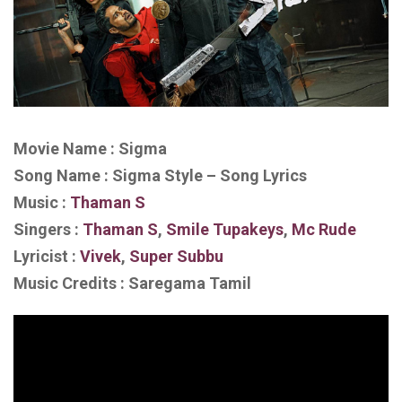
Movie Name : Sigma
Song Name : Sigma Style – Song Lyrics
Music :
Thaman S
Singers :
Thaman S
,
Smile Tupakeys
,
Mc Rude
Lyricist :
V
i
vek
,
Super Subbu
Music Credits : Saregama Tamil