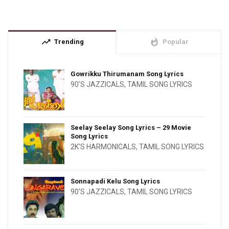
trending_up
whatshot
Trending
Popular
Gowrikku Thirumanam Song Lyrics
90'S JAZZICALS
,
TAMIL SONG LYRICS
Seelay Seelay Song Lyrics – 29 Movie
Song Lyrics
2K'S HARMONICALS
,
TAMIL SONG LYRICS
Sonnapadi Kelu Song Lyrics
90'S JAZZICALS
,
TAMIL SONG LYRICS