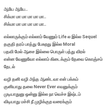
ஆயே ஆயே..
சிக்மா மா மா மா மா மா..
சிக்மா மா மா மா மா மா..
எல்லாருக்கும் எல்லாம் வேணும் Life ல இல்ல Sequel
தகுதி தரம் பாத்து பேசுறது இல்ல Moral
பதவி மேல் ஆசை இல்லை பொருள் பத்து விரல்
என்ன வேணுவோ எல்லாம் கிடைக்கும் தேவை கொஞ்சம்
தேடல்
வழி தனி வழி அந்த ஆண்டவா என் பக்கம்
குனியாது தலை Never Ever எவனுக்கும்
முடியாதுனு ஒன்னு இல்ல நா வெச்ச இஷ்டம்
விடியாது மச்சி நீ முழிக்குற வரைக்கும்