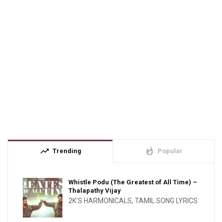
trending_up
whatshot
Trending
Popular
Whistle Podu (The Greatest of All Time) –
Thalapathy Vijay
2K'S HARMONICALS
,
TAMIL SONG LYRICS