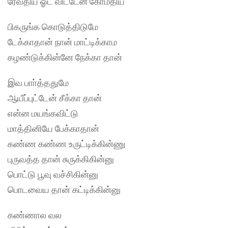
ரேவதிய ஓட விட்டேன் கோமதிய
பிகருங்க கொடுத்திடுமே
டேக்காதான் நான் மாட்டிக்காம
கழண்டுக்கின்னே நேக்கா தான்
இவ பாா்த்ததுமே
ஆயீப்புட்டேன் சீக்கா தான்
என்ன மயங்கவிட்டு
மாத்தினியே பேக்காதான்
கண்ண கண்ண உருட்டிக்கின்ணு
புருவத்த தான் சுருக்கிகின்னு
பொட்டு பூவு வச்சிகின்னு
பொடவைய தான் கட்டிக்கின்னு
கண்ணால வல