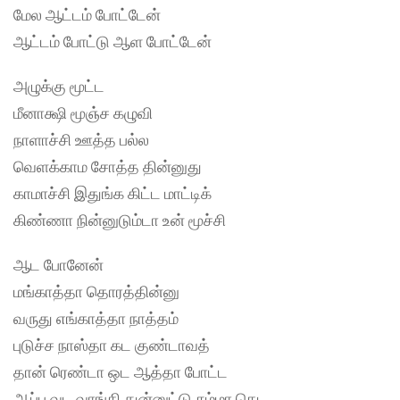
மேல ஆட்டம் போட்டேன்
ஆட்டம் போட்டு ஆள போட்டேன்
அழுக்கு மூட்ட
மீனாக்ஷி மூஞ்ச கழுவி
நாளாச்சி ஊத்த பல்ல
வெளக்காம சோத்த தின்னுது
காமாச்சி இதுங்க கிட்ட மாட்டிக்
கிண்ணா நின்னுடும்டா உன் மூச்சி
ஆட போனேன்
மங்காத்தா தொரத்தின்னு
வருது எங்காத்தா நாத்தம்
புடுச்ச நாஸ்தா கட குண்டாவத்
தான் ரெண்டா ஒட ஆத்தா போட்ட
ஆப்ப வட வாங்கி துன்னுட்டு சும்மா கெட