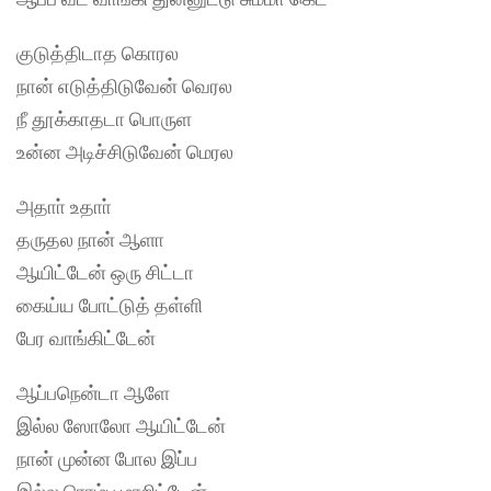
குடுத்திடாத கொரல
நான் எடுத்திடுவேன் வெரல
நீ தூக்காதடா பொருள
உன்ன அடிச்சிடுவேன் மெரல
அதாா் உதாா்
தருதல நான் ஆளா
ஆயிட்டேன் ஒரு சிட்டா
கைய்ய போட்டுத் தள்ளி
பேர வாங்கிட்டேன்
ஆப்பநென்டா ஆளே
இல்ல ஸோலோ ஆயிட்டேன்
நான் முன்ன போல இப்ப