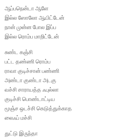
ஆப்பநென்டா ஆளே
இல்ல ஸோலோ ஆயிட்டேன்
நான் முன்ன போல இப்ப
இல்ல ரொம்ப மாறிட்டேன்
சுண்ட கஞ்சி
பட்ட தண்ணி ரொம்ப
ராவா குடிச்சான் பண்ணி
அண்டா குண்டா அடகு
வச்சி சாராயத்த ஃபுல்லா
குடிச்சி பொண்டாட்டிய
மூஞ்ச ஒடச்சி கெடுத்‌துக்காத
லைஃப் மச்சி
துட்டு இருந்தா