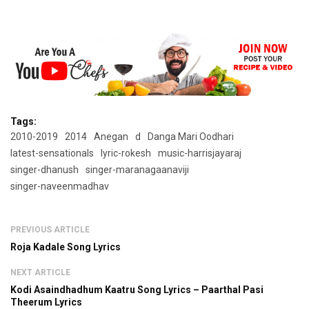
Tags:
2010-2019
2014
Anegan
d
Danga Mari Oodhari
latest-sensationals
lyric-rokesh
music-harrisjayaraj
singer-dhanush
singer-maranagaanaviji
singer-naveenmadhav
PREVIOUS ARTICLE
Roja Kadale Song Lyrics
NEXT ARTICLE
Kodi Asaindhadhum Kaatru Song Lyrics – Paarthal Pasi
Theerum Lyrics