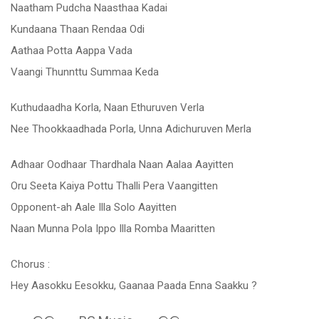
Naatham Pudcha Naasthaa Kadai
Kundaana Thaan Rendaa Odi
Aathaa Potta Aappa Vada
Vaangi Thunnttu Summaa Keda
Kuthudaadha Korla, Naan Ethuruven Verla
Nee Thookkaadhada Porla, Unna Adichuruven Merla
Adhaar Oodhaar Thardhala Naan Aalaa Aayitten
Oru Seeta Kaiya Pottu Thalli Pera Vaangitten
Opponent-ah Aale Illa Solo Aayitten
Naan Munna Pola Ippo Illa Romba Maaritten
Chorus :
Hey Aasokku Eesokku, Gaanaa Paada Enna Saakku ?