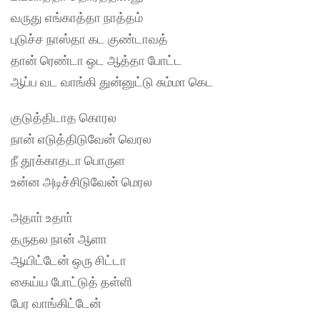
வருது எங்காத்தா நாத்தம்
புடுச்ச நாஸ்தா கட குண்டாவத்
தான் ரெண்டா ஒட ஆத்தா போட்ட
ஆப்ப வட வாங்கி துன்னுட்டு சும்மா கெட
குடுத்திடாத கொரல
நான் எடுத்திடுவேன் வெரல
நீ தூக்காதடா பொருள
உன்ன அடிச்சிடுவேன் மெரல
அதாா் உதாா்
தருதல நான் ஆளா
ஆயிட்டேன் ஒரு சிட்டா
கைய்ய போட்டுத் தள்ளி
பேர வாங்கிட்டேன்