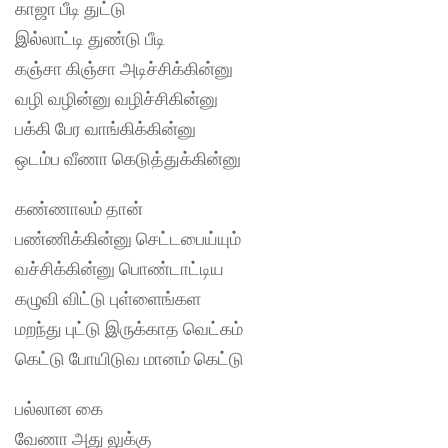
காஜா பீடி துட்டு
இல்லாட்டி துண்டு பீடி
கஞ்சா கிஞ்சா அடிச்சிக்கின்னு
வழி வழின்னு வழிச்சிகின்னு
பக்கி பேர வாங்கிக்கின்னு
ஒடம்ப வீணா கெடுத்துக்கின்னு
கண்ணாலம் தான்
பண்ணிக்கின்னு செட்டபைய்யும்
வச்சிக்கின்னு பொண்டாட்டிய
கழுவி விட்டு புள்ளைங்கள
மறந்து புட்டு இருக்காத வெட்கம்
கெட்டு போயிடுவ மானம் கெட்டு
பல்லான கை
வேணா அது லுக்கு