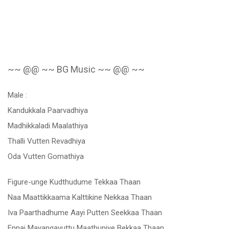
~~ @@ ~~ BG Music ~~ @@ ~~
Male :
Kandukkala Paarvadhiya
Madhikkaladi Maalathiya
Thalli Vutten Revadhiya
Oda Vutten Gomathiya
Figure-unge Kudthudume Tekkaa Thaan
Naa Maattikkaama Kalttikine Nekkaa Thaan
Iva Paarthadhume Aayi Putten Seekkaa Thaan
Ennai Mayangavuttu Maathuniye Bekkaa Thaan