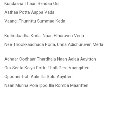
Kundaana Thaan Rendaa Odi
Aathaa Potta Aappa Vada
Vaangi Thunnttu Summaa Keda
Kuthudaadha Korla, Naan Ethuruven Verla
Nee Thookkaadhada Porla, Unna Adichuruven Merla
Adhaar Oodhaar Thardhala Naan Aalaa Aayitten
Oru Seeta Kaiya Pottu Thalli Pera Vaangitten
Opponent-ah Aale Illa Solo Aayitten
Naan Munna Pola Ippo Illa Romba Maaritten