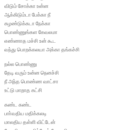
விடும் சோக்கா உன்ன
ஆக்கிடும்டா பேக்கா நீ
கழண்டுக்கடா நேக்கா
பொண்ணுங்கள கேவலமா
எண்ணாத மச்சி உன் கூட
வந்து பொறக்கலயா அக்கா தங்கச்சி
நல்ல பொண்ணு
தேடி வரும் உன்ன நெனச்சி
நீ அந்த பொண்ண வாட்சா
உட்டு மாறாத கட்சி
கண்ட கண்ட
பாா்வதிய மதிக்கலடி
மாலதிய தள்ளி விட்டேன்