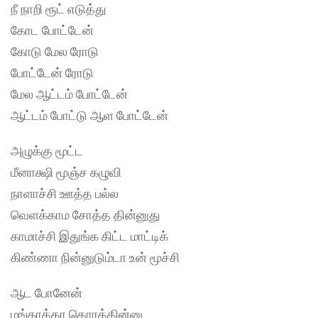
நீ நாறி ரூட் எடுத்து
கோட போட்டேன்
கோடு மேல ரோடு
போட்டேன் ரோடு
மேல ஆட்டம் போட்டேன்
ஆட்டம் போட்டு ஆள போட்டேன்
அழுக்கு மூட்ட
மீனாக்ஷி மூஞ்ச கழுவி
நாளாச்சி ஊத்த பல்ல
வெளக்காம சோத்த தின்னுது
காமாச்சி இதுங்க கிட்ட மாட்டிக்
கிண்ணா நின்னுடும்டா உன் மூச்சி
ஆட போனேன்
மங்காத்தா தொரத்தின்னு