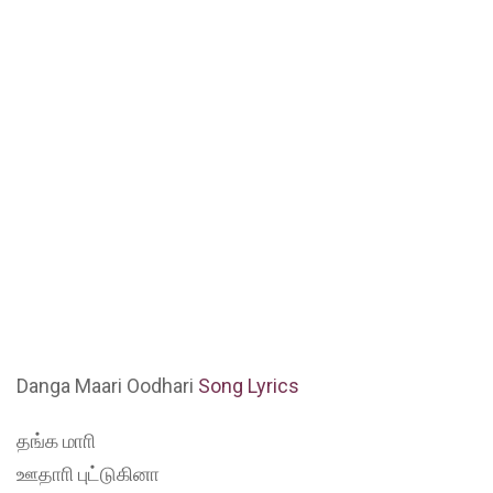
Danga Maari Oodhari
Song Lyrics
தங்க மாாி
ஊதாாி புட்டுகினா