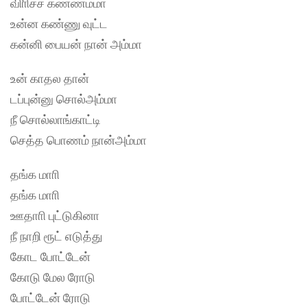
விாிச்ச கண்ணம்மா
உன்ன கண்ணு வுட்ட
கன்னி பையன் நான் அம்மா
உன் காதல தான்
டப்புன்னு சொல்அம்மா
நீ சொல்லாங்காட்டி
செத்த பொணம் நான்அம்மா
தங்க மாாி
தங்க மாாி
ஊதாாி புட்டுகினா
நீ நாறி ரூட் எடுத்து
கோட போட்டேன்
கோடு மேல ரோடு
போட்டேன் ரோடு