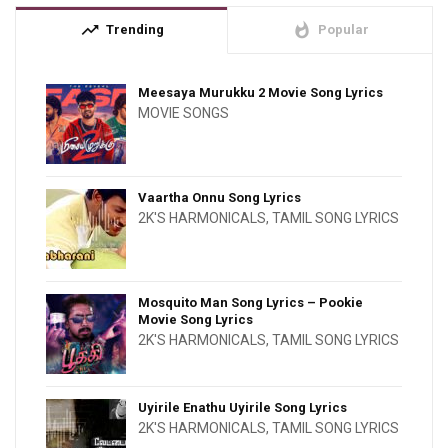
trending_up
whatshot
Trending
Popular
Meesaya Murukku 2 Movie Song Lyrics
MOVIE SONGS
Vaartha Onnu Song Lyrics
2K'S HARMONICALS
,
TAMIL SONG LYRICS
Mosquito Man Song Lyrics – Pookie
Movie Song Lyrics
2K'S HARMONICALS
,
TAMIL SONG LYRICS
Uyirile Enathu Uyirile Song Lyrics
2K'S HARMONICALS
,
TAMIL SONG LYRICS