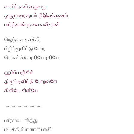
வாய்ப்புகள் வருவது
ஒருமுறை தான் நீ இலக்கணம்
பார்த்தால் தலை வலிதான்
நெஞ்சை கசக்கி
பிழிந்துவிட்டு போற
பொண்ணே ரதியே ரதியே
ஹம்ம் பஞ்சில்
தீ மூட்டிவிட்டு போறவளே
கிளியே கிளியே
………………………….
பார்வை பார்த்து
மயக்கி போனாள் பாவி