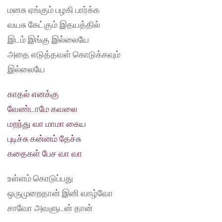
மனசு ஏங்கும் பழகி பார்க்க
வயசு கேட்கும் இதயத்தில்
இடம் இங்கு இல்லையே
அதை எடுத்தவள் கொடுக்கவும்
இல்லையே
காதல் எனக்கு
வேண்டாமே கவலை
மறந்து வா மாமா கைய
புடிச்சு கன்னம் தேச்சு
கதைகள் பேச வா வா
உள்ளம் கொடுப்பது
ஒருமுறைதான் இனி வாழ்வோ
சாவோ அவளுடன் தான்