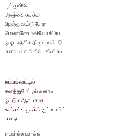
பூங்குயிலே
நெஞ்சை கசக்கி
பிழிந்துவிட்டு போற
பொண்ணே ரதியே ரதியே
ஓ ஓ பஞ்சில் தீ மூட்டிவிட்டு
போறவளே கிளியே கிளியே
………………………….
கம்பங்காட்டில்
களத்துமேட்டில் வண்டி
ஓட்டும் ஆச மாமா
கூச்சத்த தூக்கி குப்பையில்
போடு
ஏ பார்க்க பார்க்க