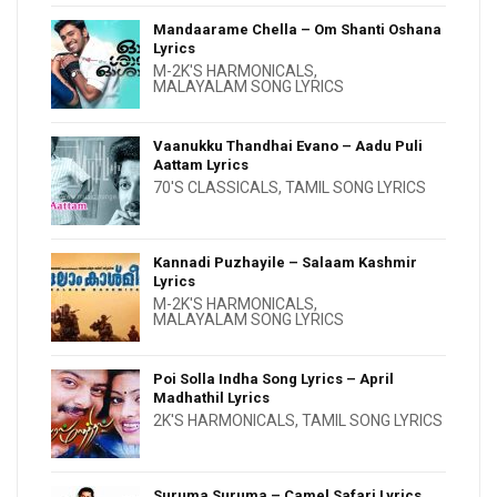
Mandaarame Chella – Om Shanti Oshana
Lyrics
M-2K'S HARMONICALS
,
MALAYALAM SONG LYRICS
Vaanukku Thandhai Evano – Aadu Puli
Aattam Lyrics
70'S CLASSICALS
,
TAMIL SONG LYRICS
Kannadi Puzhayile – Salaam Kashmir
Lyrics
M-2K'S HARMONICALS
,
MALAYALAM SONG LYRICS
Poi Solla Indha Song Lyrics – April
Madhathil Lyrics
2K'S HARMONICALS
,
TAMIL SONG LYRICS
Suruma Suruma – Camel Safari Lyrics