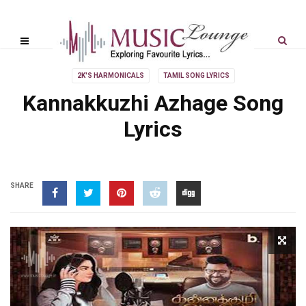
2K'S HARMONICALS
TAMIL SONG LYRICS
Kannakkuzhi Azhage Song
Lyrics
SHARE