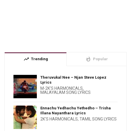
trending_up
whatshot
Trending
Popular
Theruvukal Nee – Njan Steve Lopez
Lyrics
M-2K'S HARMONICALS
,
MALAYALAM SONG LYRICS
Ennachu Yedhachu Yethedho – Trisha
Illana Nayanthara Lyrics
2K'S HARMONICALS
,
TAMIL SONG LYRICS