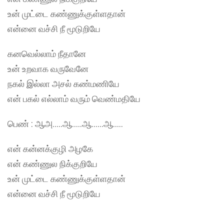
உன் முட்டை கண்ணுக்குள்ளதான்
என்னை வச்சி நீ மூடுறியே
கனவெல்லாம் நீதானே
உன் உறவாக வருவேனே
நகல் இல்லா அசல் கண்மணியே
என் பகல் எல்லாம் வரும் வெண்மதியே
பெண் : ஆஅ…..ஆ…..ஆ……ஆ…..
என் கன்னக்குழி அழகே
என் கண்ணுல நிக்குறியே
உன் முட்டை கண்ணுக்குள்ளதான்
என்னை வச்சி நீ மூடுறியே