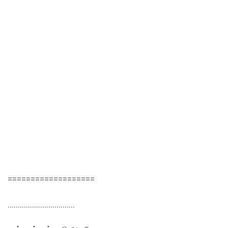
===================
……………………………