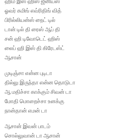
ஹிம் இஸ் ஹிஸ் ஜீனியஸ்
ஓவர் கமிங் எவ்ரிதிங் வித்
பிரில்லியன்ஸ் நைட் டில்
டான் டில் தி ரைஸ் ஆப் தி
சன் ஹி டிவோடெட் ஹிஸ்
லைப் ஹி இஸ் தி கிரேடஸ்ட்
ஆசான்
முடிஞ்சா என்ன புடிடா
தில்லு இருந்தா என்ன தொடுடா
ஆ மதிச்சா காக்கும் சிவன் டா
மோதி மொறைச்சா உனக்கு
நான்தான் எமன் டா
ஆசான் இவன் பாடம்
சொல்லுவான் டா ஆசான்