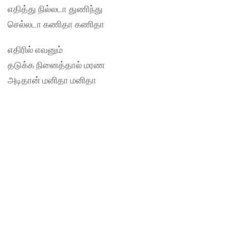
எதித்து நில்லடா துணிந்து
செல்லடா கணிதா கணிதா
எதிரில் எவனும்
தடுக்க நினைத்தால் மரண
அடிதான் மனிதா மனிதா