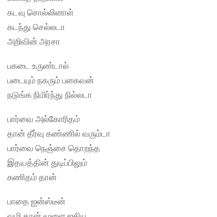
கடவு சொல்லினாள்
கடந்து செல்லடா
அறிவின் அரசா
பகடை உருண்டால்
படையும் நகரும் பகைவன்
நடுங்க நிமிர்ந்து நில்லடா
பார்வை அல்கோரிதம்
தான் தீர்வு கண்ணில் வரும்டா
பார்வை நெஞ்சை தொறந்த
இதயத்தின் துடிப்பிலும்
கணிதம் தான்
பாதை ஐன்ஸ்டீன்
வழி தான் மூளை ஐகியூ