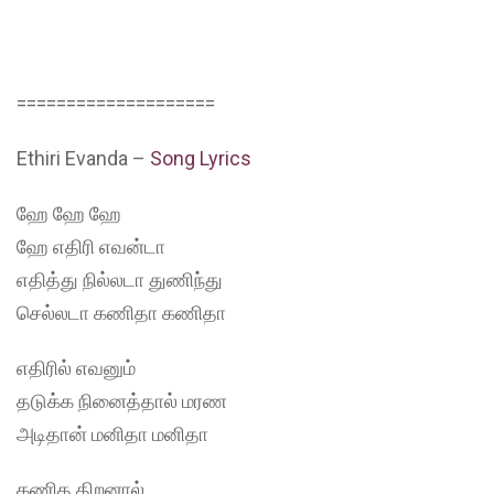
====================
Ethiri Evanda –
Song Lyrics
ஹே ஹே ஹே
ஹே எதிரி எவன்டா
எதித்து நில்லடா துணிந்து
செல்லடா கணிதா கணிதா
எதிரில் எவனும்
தடுக்க நினைத்தால் மரண
அடிதான் மனிதா மனிதா
கணித திறனால்