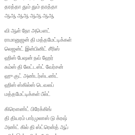
தரத்தா தும் தும் தரத்தா
ஆஆ ஆஆ ஆஆ ஆஆ
வி ஆள் நோ அபௌட்
ராமானுஜன் தி மத்தமேட்டிக்கள்
லெஜன்ட் இன்பினிட் சீரிஸ்
ஹிஸ் பேஷன் நவ் ஹேர்
கம்ஸ் தி லேட்டஸ்ட் வேர்சன்
ஹு குட் அண்டர்ஸ்டண்ட்
ஹிஸ் ஸ்கில்ஸ் டெவலப்
மத்தமேட்டிக்கள் பீல்ட்
கிரௌண்ட் பிரேக்கிங்
தி தியரம் பார்முலாஸ் டு க்ரஷ்
அண்ட் கில் தி ஸ்ட்ரென்த் ஆப்