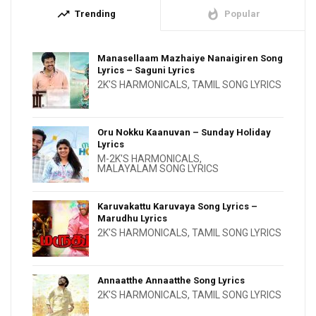
trending_up
whatshot
Trending
Popular
Manasellaam Mazhaiye Nanaigiren Song
Lyrics – Saguni Lyrics
2K'S HARMONICALS
,
TAMIL SONG LYRICS
Oru Nokku Kaanuvan – Sunday Holiday
Lyrics
M-2K'S HARMONICALS
,
MALAYALAM SONG LYRICS
Karuvakattu Karuvaya Song Lyrics –
Marudhu Lyrics
2K'S HARMONICALS
,
TAMIL SONG LYRICS
Annaatthe Annaatthe Song Lyrics
2K'S HARMONICALS
,
TAMIL SONG LYRICS