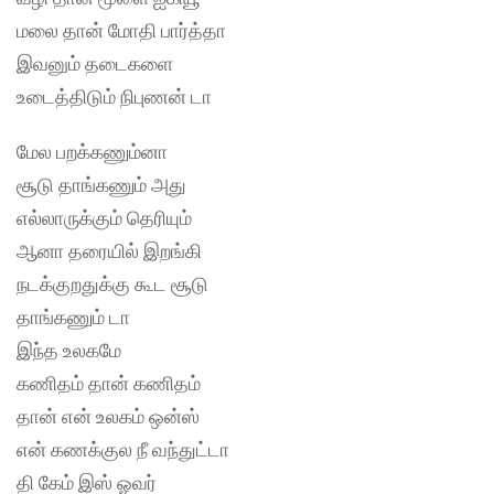
மலை தான் மோதி பார்த்தா
இவனும் தடைகளை
உடைத்திடும் நிபுணன் டா
மேல பறக்கணும்னா
சூடு தாங்கணும் அது
எல்லாருக்கும் தெரியும்
ஆனா தரையில் இறங்கி
நடக்குறதுக்கு கூட சூடு
தாங்கணும் டா
இந்த உலகமே
கணிதம் தான் கணிதம்
தான் என் உலகம் ஒன்ஸ்
என் கணக்குல நீ வந்துட்டா
தி கேம் இஸ் ஓவர்