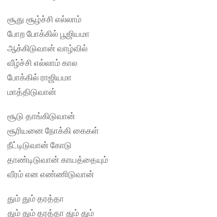
சூது சூழ்ச்சி எல்லாம்
போற போக்கில் பூஜியமா
ஆக்கிடுவான் வாழ்வில்
வீழ்ச்சி எல்லாம் கால
போக்கில் ராஜியமா
மாத்திடுவான்
சூடு தாங்கிடுவான்
சூரியனை நோக்கி கைகள்
நீட்டிடுவான் கோடு
தாண்டிடுவான் காயத்தையும்
வீரம் என எண்ணிடுவான்
தும் தும் தரத்தா
தும் தும் தரத்தா தும் தும்