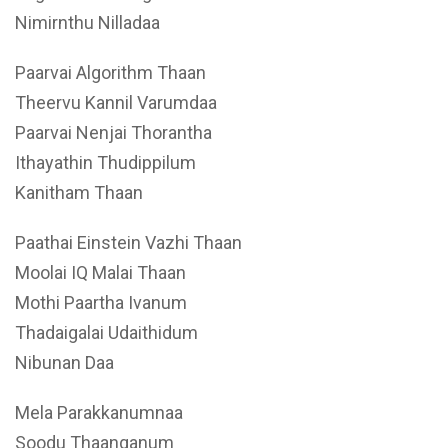
Nimirnthu Nilladaa
Paarvai Algorithm Thaan
Theervu Kannil Varumdaa
Paarvai Nenjai Thorantha
Ithayathin Thudippilum
Kanitham Thaan
Paathai Einstein Vazhi Thaan
Moolai IQ Malai Thaan
Mothi Paartha Ivanum
Thadaigalai Udaithidum
Nibunan Daa
Mela Parakkanumnaa
Soodu Thaanganum