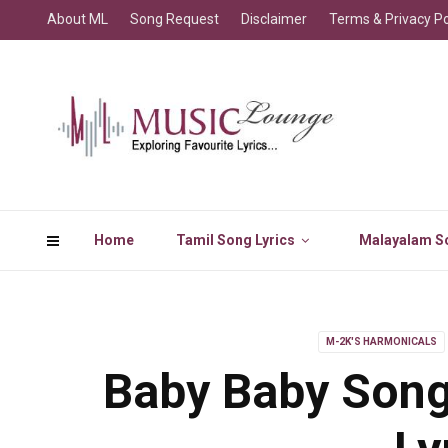
About ML
Song Request
Disclaimer
Terms & Privacy Po
Home
Tamil Song Lyrics
Malayalam So
M-2K'S HARMONICALS
Baby Baby Song 