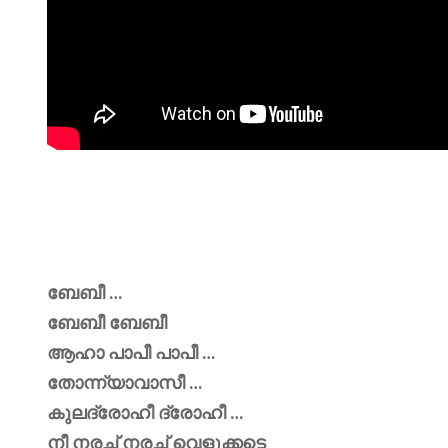
ബേബീ …
ബേബീ ബേബീ
ആഹാ പാപീ പാപീ …
തോന്ന്യാവാസീ …
കുലദ്രോഹീ ദ്രോഹീ …
നീ നരച്ച് നരച്ച് വെളുക്കട്ടെ