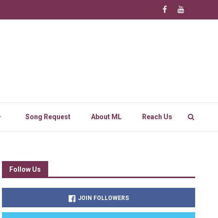
Song Request
About ML
Reach Us
Follow Us
JOIN FOLLOWERS