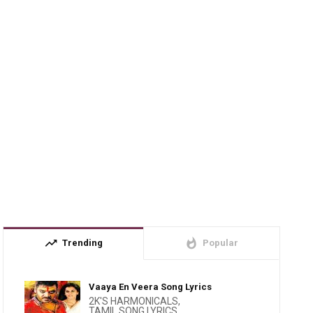
trending_up
whatshot
Trending
Popular
Vaaya En Veera Song Lyrics
2K'S HARMONICALS
,
TAMIL SONG LYRICS