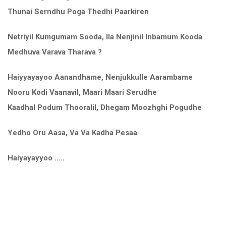
Thunai Serndhu Poga Thedhi Paarkiren
Netriyil Kumgumam Sooda, Ila Nenjinil Inbamum Kooda
Medhuva Varava Tharava ?
Haiyyayayoo Aanandhame, Nenjukkulle Aarambame
Nooru Kodi Vaanavil, Maari Maari Serudhe
Kaadhal Podum Thooralil, Dhegam Moozhghi Pogudhe
Yedho Oru Aasa, Va Va Kadha Pesaa
Haiyayayyoo …..