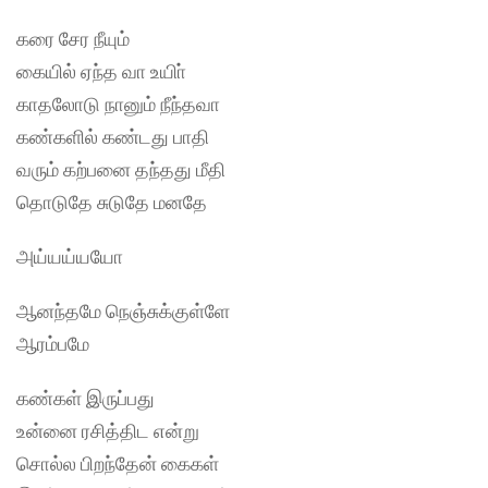
கரை சேர நீயும்
கையில் ஏந்த வா உயிா்
காதலோடு நானும் நீந்தவா
கண்களில் கண்டது பாதி
வரும் கற்பனை தந்தது மீதி
தொடுதே சுடுதே மனதே
அய்யய்யயோ
ஆனந்தமே நெஞ்சுக்குள்ளே
ஆரம்பமே
கண்கள் இருப்பது
உன்னை ரசித்திட என்று
சொல்ல பிறந்தேன் கைகள்