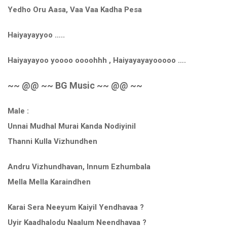
Yedho Oru Aasa, Vaa Vaa Kadha Pesa
Haiyayayyoo …..
Haiyayayoo yoooo oooohhh , Haiyayayayooooo ….
~~ @@ ~~ BG Music ~~ @@ ~~
Male :
Unnai Mudhal Murai Kanda Nodiyinil
Thanni Kulla Vizhundhen
Andru Vizhundhavan, Innum Ezhumbala
Mella Mella Karaindhen
Karai Sera Neeyum Kaiyil Yendhavaa ?
Uyir Kaadhalodu Naalum Neendhavaa ?