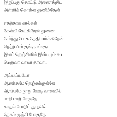
இருப்பது தொட்டு அணைத்திட
அள்ளிக் கொள்ள துணிந்தேன்
எதற்காக கால்கள்
கேள்வி கேட்கிறேன் துணை
சோ்ந்து போக தேதி பாா்க்கிறேன்
நெற்றியில் குங்குமம் சூட
இளம் நெஞ்சினில் இன்பமும் கூட
மெதுவா வரவா தரவா..
அய்யய்யயோ
ஆனந்தமே நெஞ்சுக்குள்ளே
ஆரம்பமே நூறு கோடி வானவில்
மாறி மாறி சேருதே
காதல் போடும் தூறலில்
தேகம் மூழ்கி போகுதே