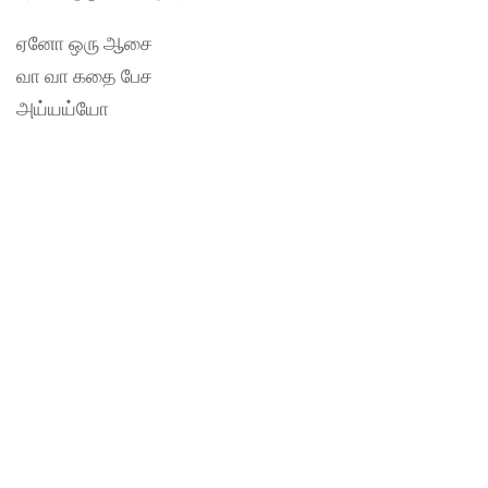
ஏனோ ஒரு ஆசை
வா வா கதை பேச
அய்யய்யோ