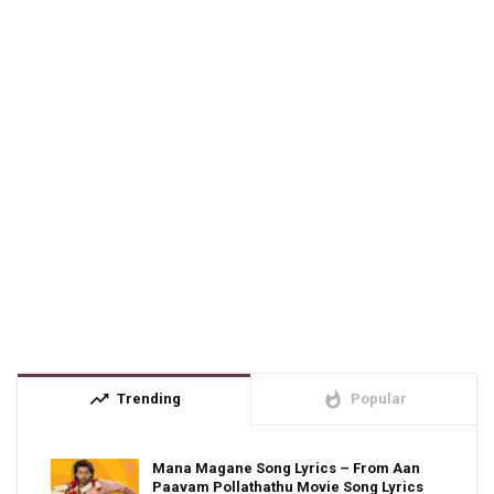
trending_up
whatshot
Trending
Popular
Mana Magane Song Lyrics – From Aan
Paavam Pollathathu Movie Song Lyrics