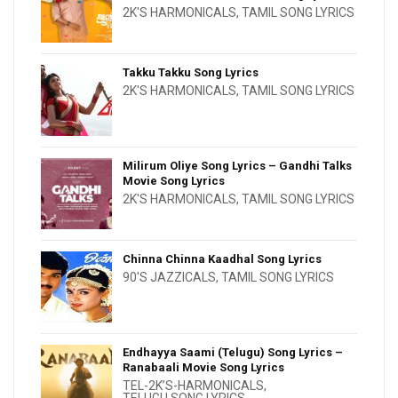
2K'S HARMONICALS
,
TAMIL SONG LYRICS
Takku Takku Song Lyrics
2K'S HARMONICALS
,
TAMIL SONG LYRICS
Milirum Oliye Song Lyrics – Gandhi Talks
Movie Song Lyrics
2K'S HARMONICALS
,
TAMIL SONG LYRICS
Chinna Chinna Kaadhal Song Lyrics
90'S JAZZICALS
,
TAMIL SONG LYRICS
Endhayya Saami (Telugu) Song Lyrics –
Ranabaali Movie Song Lyrics
TEL-2K’S-HARMONICALS
,
TELUGU SONG LYRICS