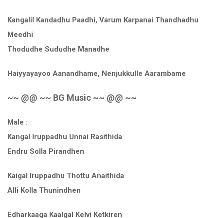
Kangalil Kandadhu Paadhi, Varum Karpanai Thandhadhu
Meedhi
Thodudhe Sududhe Manadhe
Haiyyayayoo Aanandhame, Nenjukkulle Aarambame
~~ @@ ~~ BG Music ~~ @@ ~~
Male :
Kangal Iruppadhu Unnai Rasithida
Endru Solla Pirandhen
Kaigal Iruppadhu Thottu Anaithida
Alli Kolla Thunindhen
Edharkaaga Kaalgal Kelvi Ketkiren