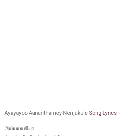
Ayayayoo Aananthamey Nenjukule
Song Lyrics
அய்யய்யயோ