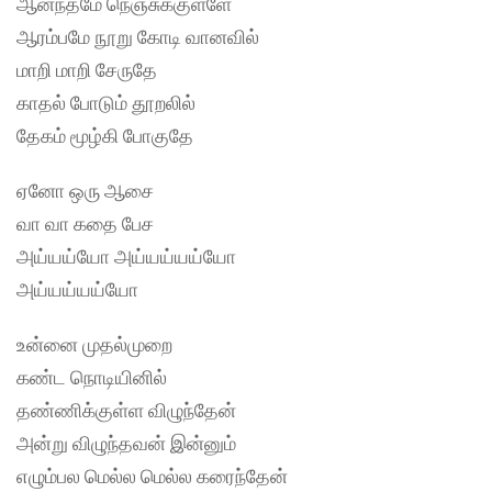
ஆனந்தமே நெஞ்சுக்குள்ளே
ஆரம்பமே நூறு கோடி வானவில்
மாறி மாறி சேருதே
காதல் போடும் தூறலில்
தேகம் மூழ்கி போகுதே
ஏனோ ஒரு ஆசை
வா வா கதை பேச
அய்யய்யோ அய்யய்யய்யோ
அய்யய்யய்யோ
உன்னை முதல்முறை
கண்ட நொடியினில்
தண்ணிக்குள்ள விழுந்தேன்
அன்று விழுந்தவன் இன்னும்
எழும்பல மெல்ல மெல்ல கரைந்தேன்