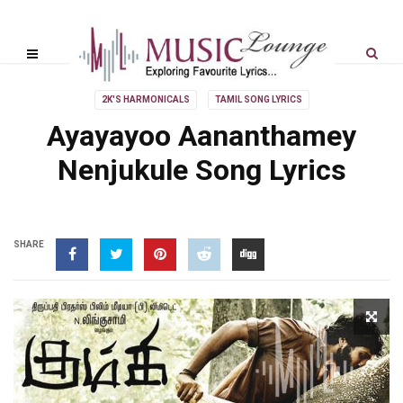
2K'S HARMONICALS
TAMIL SONG LYRICS
Ayayayoo Aananthamey
Nenjukule Song Lyrics
SHARE