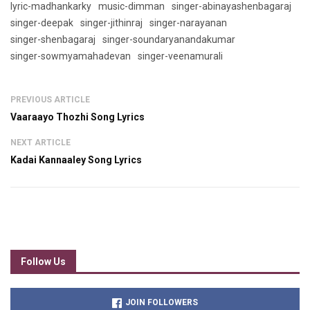
lyric-madhankarky
music-dimman
singer-abinayashenbagaraj
singer-deepak
singer-jithinraj
singer-narayanan
singer-shenbagaraj
singer-soundaryanandakumar
singer-sowmyamahadevan
singer-veenamurali
PREVIOUS ARTICLE
Vaaraayo Thozhi Song Lyrics
NEXT ARTICLE
Kadai Kannaaley Song Lyrics
Follow Us
JOIN FOLLOWERS