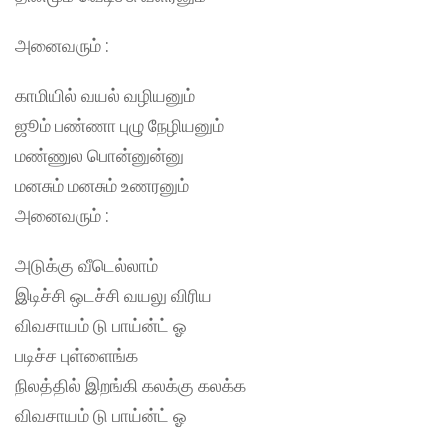
அனைவரும் :
காமியில் வயல் வழியனும்
ஜூம் பண்ணா புழு நேழியனும்
மண்ணுல பொன்னுன்னு
மனசும் மனசும் உணரனும்
அனைவரும் :
அடுக்கு வீடெல்லாம்
இடிச்சி ஒடச்சி வயலு விரிய
விவசாயம் டு பாய்ன்ட் ஓ
படிச்ச புள்ளைங்க
நிலத்தில் இறங்கி கலக்கு கலக்க
விவசாயம் டு பாய்ன்ட் ஓ