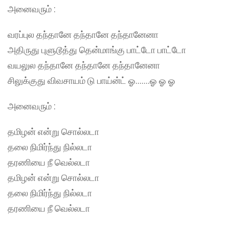
அனைவரும் :
வரப்புல தந்தானே தந்தானே தந்தானேனா
அதிருது புளுடூத்து தென்மாங்கு பாட்டோ பாட்டோ
வயலுல தந்தானே தந்தானே தந்தானேனா
சிலுக்குது விவசாயம் டு பாய்ன்ட் ஓ…….ஓ ஓ ஓ
அனைவரும் :
தமிழன் என்று சொல்லடா
தலை நிமிர்ந்து நில்லடா
தரணியை நீ வெல்லடா
தமிழன் என்று சொல்லடா
தலை நிமிர்ந்து நில்லடா
தரணியை நீ வெல்லடா