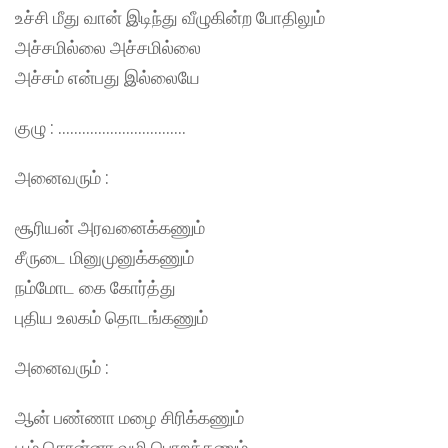
உச்சி மீது வான் இடிந்து வீழுகின்ற போதிலும்
அச்சமில்லை அச்சமில்லை
அச்சம் என்பது இல்லையே
குழு : …………………………..
அனைவரும் :
சூரியன் அரவனைக்கணும்
சீருடை மினுமுனுக்கணும்
நம்மோட கை கோர்த்து
புதிய உலகம் தொடங்கணும்
அனைவரும் :
ஆன் பண்ணா மழை சிரிக்கணும்
பூம் சொன்னா வழி பொறக்கணும்