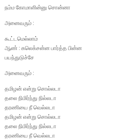
நம்ம கோமாளின்னு சொன்னா
அனைவரும் :
கூட்டமெல்லாம்
ஆண் : கலெக்சன்ன பார்த்த பின்ன
பயந்துடுச்சே
அனைவரும் :
தமிழன் என்று சொல்லடா
தலை நிமிர்ந்து நில்லடா
தரணியை நீ வெல்லடா
தமிழன் என்று சொல்லடா
தலை நிமிர்ந்து நில்லடா
தரணியை நீ வெல்லடா