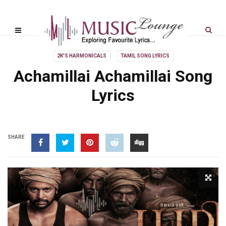
2K'S HARMONICALS
TAMIL SONG LYRICS
Achamillai Achamillai Song
Lyrics
SHARE