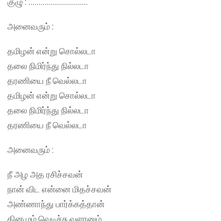
குழு : …………………………
அனைவரும் :
தமிழன் என்று சொல்லடா
தலை நிமிர்ந்து நில்லடா
தரணியை நீ வெல்லடா
தமிழன் என்று சொல்லடா
தலை நிமிர்ந்து நில்லடா
தரணியை நீ வெல்லடா
அனைவரும் :
நீ அழ அத ரசிச்சவன்
நான் விட என்னை மிதச்சவன்
அண்ணாந்து பார்க்கத்தான்
தினமும் வெடிச்சு வளரனும்