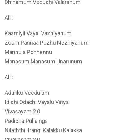
Dhinamum Veduchi Valaranum
All :
Kaamiyil Vayal Vazhiyanum
Zoom Pannaa Puzhu Nezhiyanum
Mannula Ponnennu
Manasum Manasum Unarunum
All :
Adukku Veedulam
Idichi Odachi Vayalu Viriya
Vivasayam 2.0
Padicha Pullainga
Nilaththil Irangi Kalakku Kalakka
Vivayasam 2.0