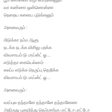
வா கண்ணா ஒன்னொன்னா
நெறைய களைய புடுங்கனும்
அனைவரும் :
மிடுக்கா நம்ம ஆளு
நடக்க நடக்க விசிலு பறக்க
விவசாயம் டு பாய்ன்ட் ஓ….
எடுத்தா கையெல்லாம்
கலப்ப எடுக்க நெருப்பு தெறிக்க
விவசாயம் டு பாய்ன்ட் ஓ….
அனைவரும் :
வரப்புல தந்தானே தந்தானே தந்தானேனா
அதிருது புளுடூத்து தெம்மாங்கு பாட்டோ பாட்டோ