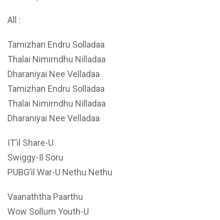
All :
Tamizhan Endru Solladaa
Thalai Nimirndhu Nilladaa
Dharaniyai Nee Velladaa
Tamizhan Endru Solladaa
Thalai Nimirndhu Nilladaa
Dharaniyai Nee Velladaa
IT’il Share-U
Swiggy-Il Soru
PUBG’il War-U Nethu Nethu
Vaanaththa Paarthu
Wow Sollum Youth-U