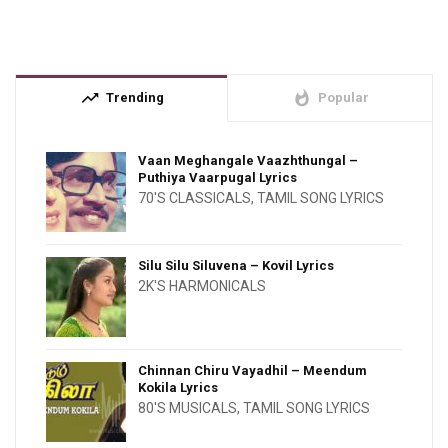
trending_up
whatshot
Trending
Popular
Vaan Meghangale Vaazhthungal –
Puthiya Vaarpugal Lyrics
70'S CLASSICALS
,
TAMIL SONG LYRICS
Silu Silu Siluvena – Kovil Lyrics
2K'S HARMONICALS
Chinnan Chiru Vayadhil – Meendum
Kokila Lyrics
80'S MUSICALS
,
TAMIL SONG LYRICS