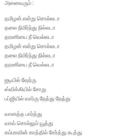
அனைவரும் :
தமிழன் என்று சொல்லடா
தலை நிமிர்ந்து நில்லடா
தரணியை நீ வெல்லடா
தமிழன் என்று சொல்லடா
தலை நிமிர்ந்து நில்லடா
தரணியை நீ வெல்லடா
ஐடியில் ஷேர்ரு
ஸ்விக்கியில் சோறு
பப்ஜியில் வார்ரு நேத்து நேத்து
வானத்த பார்த்து
வாவ் சொல்லும் யூத்து
கம்மாவின் காத்தில் சேர்த்து கூத்து