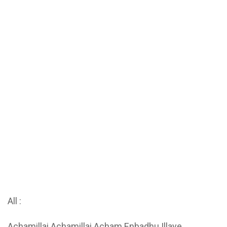
All :
Achamillai Achamillai Acham Enbadhu Illaye