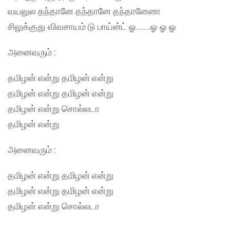
வயலுல தந்தானே தந்தானே தந்தானேனா
சிலுக்குது விவசாயம் டு பாய்ன்ட் ஓ…….ஓ ஓ ஓ
அனைவரும் :
தமிழன் என்று தமிழன் என்று
தமிழன் என்று தமிழன் என்று
தமிழன் என்று சொல்லடா
தமிழன் என்று
அனைவரும் :
தமிழன் என்று தமிழன் என்று
தமிழன் என்று தமிழன் என்று
தமிழன் என்று சொல்லடா