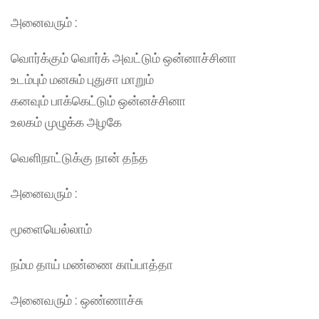
அனைவரும் :
வொர்க்கும் வொர்க் அவட்டும் ஒன்னாச்சினா
உடம்பும் மனசும் புதுசா மாறும்
கனவும் பாக்கெட்டும் ஒன்னச்சினா
உலகம் முழுக்க அழகே
வெளிநாட்டுக்கு நான் தந்த
அனைவரும் :
மூளையெல்லாம்
நம்ம தாய் மண்ணை காப்பாத்தா
அனைவரும் : ஒண்ணாச்சு