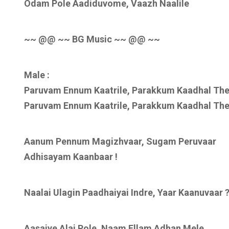
Odam Pole Aadiduvome, Vaazh Naalile
~~ @@ ~~ BG Music ~~ @@ ~~
Male :
Paruvam Ennum Kaatrile, Parakkum Kaadhal The
Paruvam Ennum Kaatrile, Parakkum Kaadhal The
Aanum Pennum Magizhvaar, Sugam Peruvaar
Adhisayam Kaanbaar !
Naalai Ulagin Paadhaiyai Indre, Yaar Kaanuvaar 
Aasaiye Alai Pole, Naam Ellam Adhan Mele