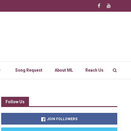
Song Request
About ML
Reach Us
Follow Us
JOIN FOLLOWERS