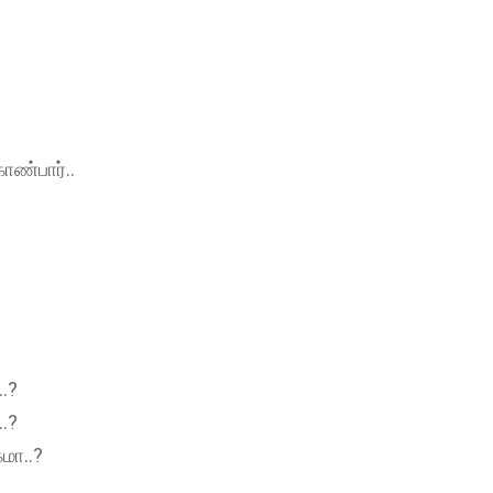
ாண்பார்..
..?
..?
மா..?