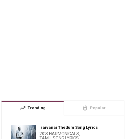
trending_up
whatshot
Trending
Popular
Iraivanai Thedum Song Lyrics
2K'S HARMONICALS
,
TAMIL SONG LYRICS