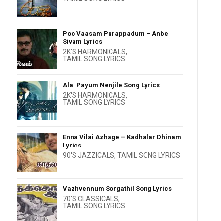
Poo Vaasam Purappadum – Anbe
Sivam Lyrics
2K'S HARMONICALS
,
TAMIL SONG LYRICS
Alai Payum Nenjile Song Lyrics
2K'S HARMONICALS
,
TAMIL SONG LYRICS
Enna Vilai Azhage – Kadhalar Dhinam
Lyrics
90'S JAZZICALS
,
TAMIL SONG LYRICS
Vazhvennum Sorgathil Song Lyrics
70'S CLASSICALS
,
TAMIL SONG LYRICS