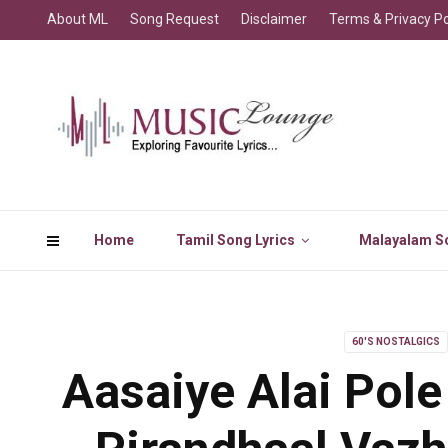
About ML
Song Request
Disclaimer
Terms & Privacy Po
Home
Tamil Song Lyrics
Malayalam So
60'S NOSTALGICS
Aasaiye Alai Pole