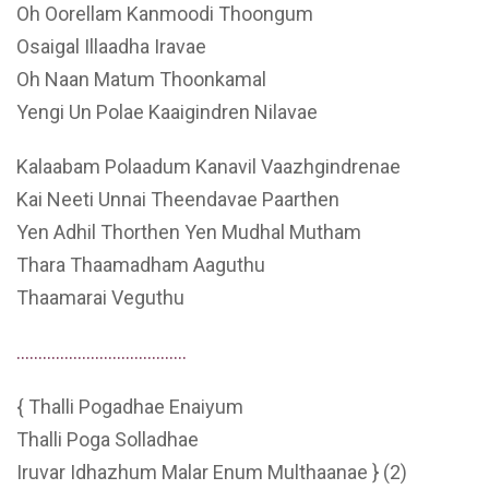
Oh Oorellam Kanmoodi Thoongum
Osaigal Illaadha Iravae
Oh Naan Matum Thoonkamal
Yengi Un Polae Kaaigindren Nilavae
Kalaabam Polaadum Kanavil Vaazhgindrenae
Kai Neeti Unnai Theendavae Paarthen
Yen Adhil Thorthen Yen Mudhal Mutham
Thara Thaamadham Aaguthu
Thaamarai Veguthu
…………………………………
{ Thalli Pogadhae Enaiyum
Thalli Poga Solladhae
Iruvar Idhazhum Malar Enum Multhaanae } (2)