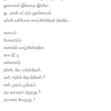
ஓசைகள் இல்லாத இரவே..
ஓ.. நான் மட்டும் தூங்காமல்
ஏங்கி உன்போல காய்கின்றேன் நிலவே..
கலாபம்
போலாடும்
கனவில் வாழ்கின்றனே..
கை நீட்டி
உன்னைத்
தீண்டவே பார்த்தேன்..
ஏன் அதில் தோற்றேன்.?
ஏன் முதல் முத்தம்
தர தாமதம் ஆகுது.?
தாமரை வேகுது..!