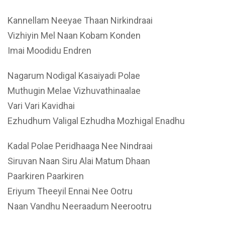
Kannellam Neeyae Thaan Nirkindraai
Vizhiyin Mel Naan Kobam Konden
Imai Moodidu Endren
Nagarum Nodigal Kasaiyadi Polae
Muthugin Melae Vizhuvathinaalae
Vari Vari Kavidhai
Ezhudhum Valigal Ezhudha Mozhigal Enadhu
Kadal Polae Peridhaaga Nee Nindraai
Siruvan Naan Siru Alai Matum Dhaan
Paarkiren Paarkiren
Eriyum Theeyil Ennai Nee Ootru
Naan Vandhu Neeraadum Neerootru