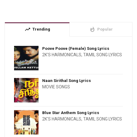
trending_up
whatshot
Trending
Popular
Poove Poove (Female) Song Lyrics
2K'S HARMONICALS
,
TAMIL SONG LYRICS
Naan Sirithal Song Lyrics
MOVIE SONGS
Blue Star Anthem Song Lyrics
2K'S HARMONICALS
,
TAMIL SONG LYRICS