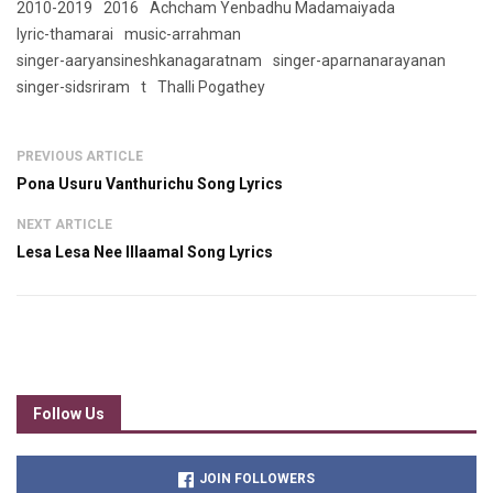
2010-2019
2016
Achcham Yenbadhu Madamaiyada
lyric-thamarai
music-arrahman
singer-aaryansineshkanagaratnam
singer-aparnanarayanan
singer-sidsriram
t
Thalli Pogathey
PREVIOUS ARTICLE
Pona Usuru Vanthurichu Song Lyrics
NEXT ARTICLE
Lesa Lesa Nee Illaamal Song Lyrics
Follow Us
JOIN FOLLOWERS