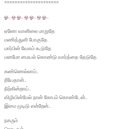
=====================
ஓ.. ஒ ஓ.. ஒ ஓ.. ஒ ஓ..
ஏனோ வானிலை மாறுதே
மணித்துளி போகுதே
மார்பின் வேகம் கூடுதே
மனமோ மையல் கொண்டு வார்த்தை தேடுதே
கண்ணெல்லாம்..
நீயேதான்..
நிற்கின்றாய்..
விழியின்மேல் நான் கோபம் கொண்டேன்..
இமை மூடிடு என்றேன்..
நகரும்
நொடிகள்