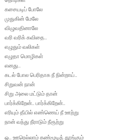
கசையடிப் போலே
முதுகின் மேலே
விழுவதினாலே
வரி வரிக் கவிதை..
எழுதும் வலிகள்
எழுதா மொழிகள்
எனது..
கடல் போல பெரிதாக நீ நின்றாய்..
சிறுவன் நான்
சிறு அலை மட்டும் தான்
பார்க்கிறேன்.. பார்க்கிறேன்..
எரியும் தீயில் எண்ணெய் நீ ஊற்று
நான் வந்து நீராடும் நீரூற்று
ஓ.. ஊரெல்லாம் கண்மூடித் தூங்கும்