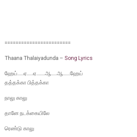
========================
Thaana Thalaiyadunda –
Song Lyrics
ஹேய்…..ஏ…..ஏ…….ஆ…..ஆ……ஹேய்
தத்தக்கா பித்தக்கா
நாலு காலு
தானே நடக்கையிலே
ரெண்டு காலு