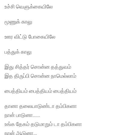
உச்சி வெளுக்கையிலே
மூணுக் காலு
ஊர விட்டு போகையிலே
பத்துக் காலு
இது சித்தர் சொன்ன தத்துவம்
இத திருப்பி சொன்ன நாமெல்லாம்
பைத்தியம் பைத்தியம் பைத்தியம்
தானா தலையாடுண்டா தம்பிகளா
நான் பாடுனா……
உங்க தேகம் தடுமாறும் டா தம்பிகளா
நான் ஆடுனா…