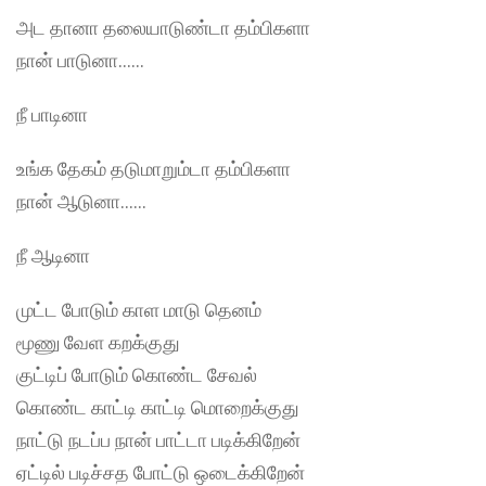
அட தானா தலையாடுண்டா தம்பிகளா
நான் பாடுனா……
நீ பாடினா
உங்க தேகம் தடுமாறும்டா தம்பிகளா
நான் ஆடுனா……
நீ ஆடினா
முட்ட போடும் காள மாடு தெனம்
மூணு வேள கறக்குது
குட்டிப் போடும் கொண்ட சேவல்
கொண்ட காட்டி காட்டி மொறைக்குது
நாட்டு நடப்ப நான் பாட்டா படிக்கிறேன்
ஏட்டில் படிச்சத போட்டு ஒடைக்கிறேன்