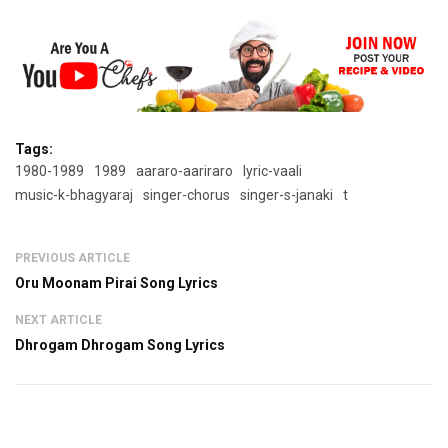
Tags:
1980-1989
1989
aararo-aariraro
lyric-vaali
music-k-bhagyaraj
singer-chorus
singer-s-janaki
t
PREVIOUS ARTICLE
Oru Moonam Pirai Song Lyrics
NEXT ARTICLE
Dhrogam Dhrogam Song Lyrics