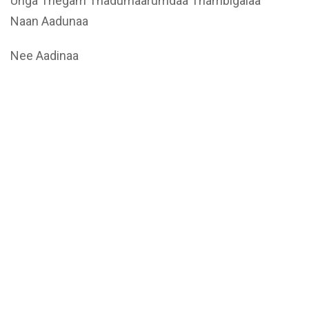
Unga Thegam Thadumaarumdaa Thambigalaa
Naan Aadunaa
Nee Aadinaa