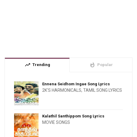
trending_up
whatshot
Trending
Popular
Ennena Seidhom Ingae Song Lyrics
2K'S HARMONICALS
,
TAMIL SONG LYRICS
Kalathil Santhippom Song Lyrics
MOVIE SONGS