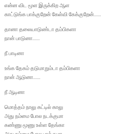
என்ன விட மூள இருக்கிற ஆள
காட்டுங்க பாக்குறேன் கேள்வி கேக்குறேன்……
தானா தலையாடுண்டா தம்பிகளா
நான் பாடுனா……
நீ பாடினா
உங்க தேகம் தடுமாறும்டா தம்பிகளா
நான் ஆடுனா……
நீ ஆடினா
மொத்தம் நாலு கட்டில் காலு
அது நம்மை போல நடக்குமா
கண்ணு மூணு உள்ள தேங்கா
அது நம்மை போல பாக்குமா