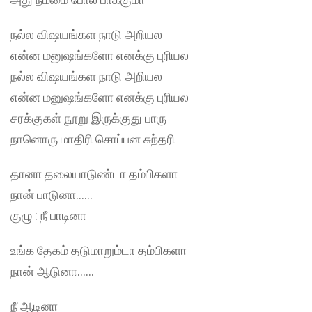
நல்ல விஷயங்கள நாடு அறியல
என்ன மனுஷங்களோ எனக்கு புரியல
நல்ல விஷயங்கள நாடு அறியல
என்ன மனுஷங்களோ எனக்கு புரியல
சரக்குகள் நூறு இருக்குது பாரு
நானொரு மாதிரி சொப்பன சுந்தரி
தானா தலையாடுண்டா தம்பிகளா
நான் பாடுனா……
குழு : நீ பாடினா
உங்க தேகம் தடுமாறும்டா தம்பிகளா
நான் ஆடுனா……
நீ ஆடினா