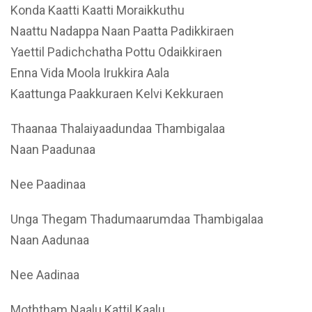
Konda Kaatti Kaatti Moraikkuthu
Naattu Nadappa Naan Paatta Padikkiraen
Yaettil Padichchatha Pottu Odaikkiraen
Enna Vida Moola Irukkira Aala
Kaattunga Paakkuraen Kelvi Kekkuraen
Thaanaa Thalaiyaadundaa Thambigalaa
Naan Paadunaa
Nee Paadinaa
Unga Thegam Thadumaarumdaa Thambigalaa
Naan Aadunaa
Nee Aadinaa
Moththam Naalu Kattil Kaalu