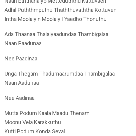
Naan Eththanaiyo Metteduththu Kattuvaen
Adhil Puththmputhu Thaththuvaththa Kottuven
Intha Moolaiyin Moolaiyil Yaedho Thonuthu
Ada Thaanaa Thalaiyaadundaa Thambigalaa
Naan Paadunaa
Nee Paadinaa
Unga Thegam Thadumaarumdaa Thambigalaa
Naan Aadunaa
Nee Aadinaa
Mutta Podum Kaala Maadu Thenam
Moonu Vela Karakkuthu
Kutti Podum Konda Seval