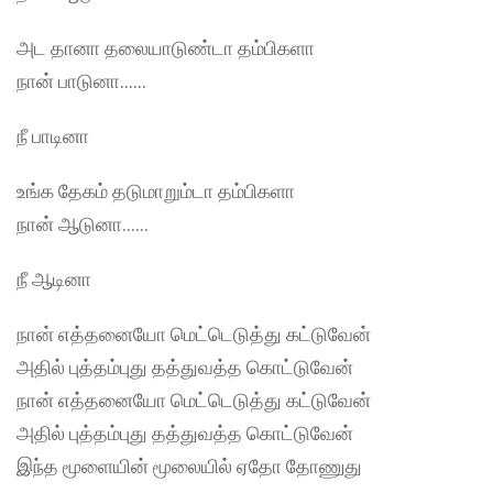
அட தானா தலையாடுண்டா தம்பிகளா
நான் பாடுனா……
நீ பாடினா
உங்க தேகம் தடுமாறும்டா தம்பிகளா
நான் ஆடுனா……
நீ ஆடினா
நான் எத்தனையோ மெட்டெடுத்து கட்டுவேன்
அதில் புத்தம்புது தத்துவத்த கொட்டுவேன்
நான் எத்தனையோ மெட்டெடுத்து கட்டுவேன்
அதில் புத்தம்புது தத்துவத்த கொட்டுவேன்
இந்த மூளையின் மூலையில் ஏதோ தோணுது