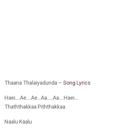
Thaana Thalaiyadunda –
Song Lyrics
Haei….Ae….Ae…Aa…..Aa….Haei…
Thaththakkaa Piththakkaa
Naalu Kaalu