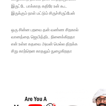
இருட்டே பாக்காத கதிரே உன் கூட
இருக்கும் நாள் மட்டும் சிருச்சிருப்பேன்
ஒரு சின்ன பறவை தன் வண்ண சிறகால்
வானத்தை ஜெயித்திட நினைக்கிறதா
என் உள்ள கதவை அவன் மெல்ல திறக்க
சிறு காற்றென காதலும் நுழைகிறதா