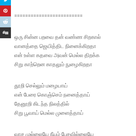
=========================
ஒரு சின்ன பறவை தன் வண்ண சிறகால்
வானத்தை ஜெயித்திட நினைக்கிறதா
என் உள்ள கதவை அவன் மெல்ல திறக்க
சிறு காற்றென காதலும் நுழைகிறதா
தூறி செல்லும் மழையாய்
என் பேரை கொஞ்செம் நனைத்தாய்
தேனூறி கிடந்த நிலத்தில்
சிறு பூவாய் மெல்ல முளைத்தாய்
வாச முல்லையே நீயும் பேசவில்லையே