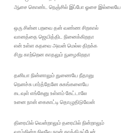
ஆசை கொண்ட நெஞ்சில் இப்போ ஓசை இல்லையே
ஒரு சின்ன பறவை தன் வண்ண சிறகால்
வானத்தை ஜெயித்திட நினைக்கிறதா
என் உள்ள கதவை அவன் மெல்ல திறக்க
சிறு காற்றென காதலும் நுழைகிறதா
தனியா நின்னாலும் துணையே நீதானு
நெனச்சு பார்த்தேனே சுகங்களையே
கடவுள் எங்கேனு உள்ளம் கேட்டாலே
உனை நான் கைகாட்டி தொழுதிடுவேன்
திரையில் வென்றாலும் தரையில் நின்றாலும்
வாழ்கின்ற நிலவே நான் காத்திருப்பேன்