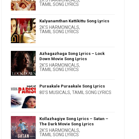
2K'S HARMONICALS
,
TAMIL SONG LYRICS
Kalyanamthan Kattikittu Song Lyrics
2K'S HARMONICALS
,
TAMIL SONG LYRICS
Azhagazhaga Song Lyrics – Lock
Down Movie Song Lyrics
2K'S HARMONICALS
,
TAMIL SONG LYRICS
Puraakale Puraakale Song Lyrics
80'S MUSICALS
,
TAMIL SONG LYRICS
Kollazhagiye Song Lyrics – Satan –
The Dark Movie Song Lyrics
2K'S HARMONICALS
,
TAMIL SONG LYRICS