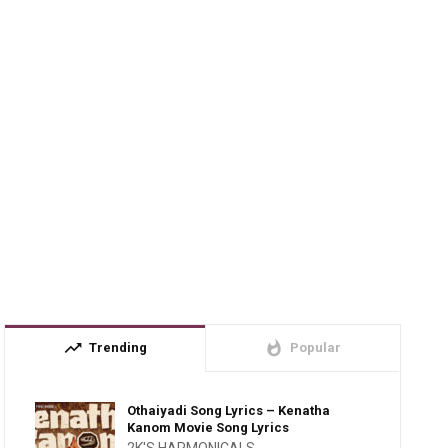
trending_up
whatshot
Trending
Popular
Othaiyadi Song Lyrics – Kenatha
Kanom Movie Song Lyrics