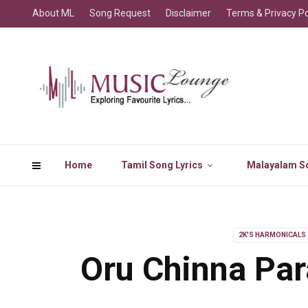
About ML
Song Request
Disclaimer
Terms & Privacy Po
Home
Tamil Song Lyrics
Malayalam So
2K'S HARMONICALS
Oru Chinna Par