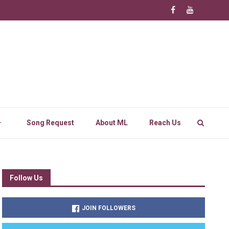
Song Request
About ML
Reach Us
Follow Us
JOIN FOLLOWERS