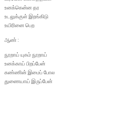
உனக்கென்ன தர
உடலுக்குள் இறங்கிடு
உயிரினை பெற
ஆண் :
நூறாய் யுகம் நூறாய்
உனக்காய் பிறப்பேன்
கண்ணின் இமைப் போல
துணையாய் இருப்பேன்