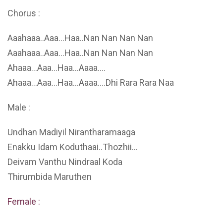
Chorus :
Aaahaaa..Aaa…Haa..Nan Nan Nan Nan
Aaahaaa..Aaa…Haa..Nan Nan Nan Nan
Ahaaa…Aaa…Haa…Aaaa….
Ahaaa…Aaa…Haa…Aaaa….Dhi Rara Rara Naa
Male :
Undhan Madiyil Nirantharamaaga
Enakku Idam Koduthaai..Thozhii…
Deivam Vanthu Nindraal Koda
Thirumbida Maruthen
Female :