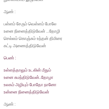
ஆண் :
பள்ளம் சேரும் வெள்ளம் போலே
உனை நினைத்திடுவேன் …தோழி
செல்லம் கொஞ்சும் உந்தன் திமிரை
கட்டி அணைத்திடுவேன்
பெண் :
உள்ளத்தாலும் உடலின் மீதும்
உனை சுமந்திடுவேன்..தோழா
உலகம் அழியும் போதோ நானோ
உன்னை நினைத்திடுவேன்
ஆண் :