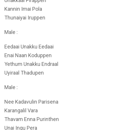
Unakkaai Pirappen
Kannin Imai Pola
Thunaiyai Iruppen
Male :
Eedaai Unakku Eedaai
Enai Naan Koduppen
Yethum Unakku Endraal
Uyiraal Thadupen
Male :
Nee Kadavulin Parisena
Karangalil Vara
Thavam Enna Purinthen
Unai Ingu Pera