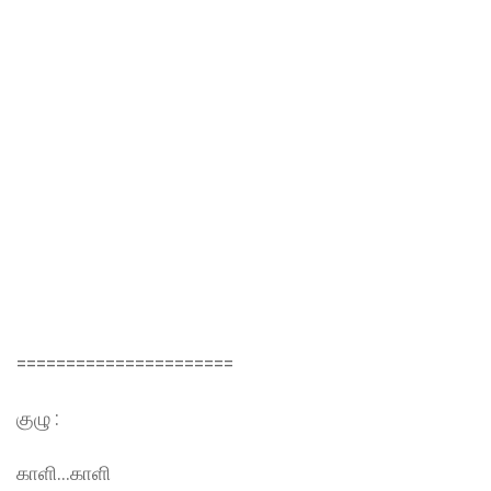
======================
குழு :
காளி…காளி