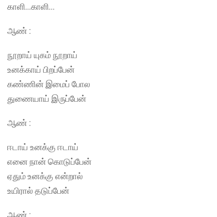
காளி…காளி…
ஆண் :
நூறாய் யுகம் நூறாய்
உனக்காய் பிறப்பேன்
கண்ணின் இமைப் போல
துணையாய் இருப்பேன்
ஆண் :
ஈடாய் உனக்கு ஈடாய்
எனை நான் கொடுப்பேன்
ஏதும் உனக்கு என்றால்
உயிரால் தடுப்பேன்
ஆண் :