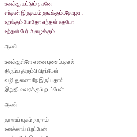
உனக்கு மட்டும் தானே
எந்தன் இருதயம் துடிக்கும்..தோழா..
உறங்கும் போதோ எந்தன் உதடோ
உந்தன் பேர் அழைக்கும்
ஆண் :
உனக்குள்ளே எனை புதைப்பதால்
திரும்ப திரும்பி பிறப்பேன்
வழி துணை நே இருப்பதால்
இறுதி வரைக்கும் நடப்பேன்
ஆண் :
நூறாய் யுகம் நூறாய்
உனக்காய் பிறப்பேன்