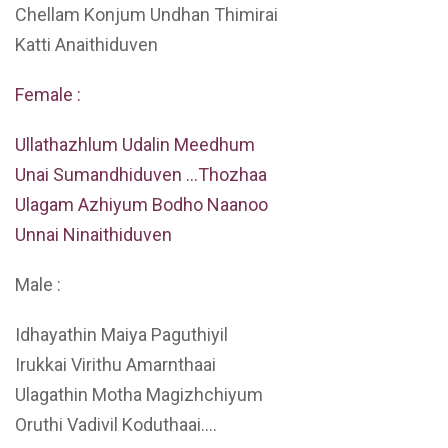
Chellam Konjum Undhan Thimirai
Katti Anaithiduven
Female :
Ullathazhlum Udalin Meedhum
Unai Sumandhiduven …Thozhaa
Ulagam Azhiyum Bodho Naanoo
Unnai Ninaithiduven
Male :
Idhayathin Maiya Paguthiyil
Irukkai Virithu Amarnthaai
Ulagathin Motha Magizhchiyum
Oruthi Vadivil Koduthaai….