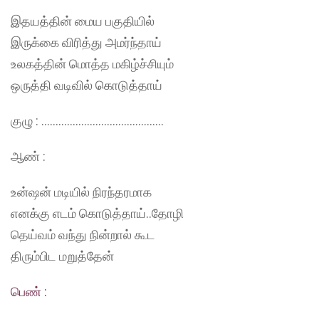
இதயத்தின் மைய பகுதியில்
இருக்கை விரித்து அமர்ந்தாய்
உலகத்தின் மொத்த மகிழ்ச்சியும்
ஒருத்தி வடிவில் கொடுத்தாய்
குழு : …………………………………….
ஆண் :
உன்ஷன் மடியில் நிரந்தரமாக
எனக்கு எடம் கொடுத்தாய்..தோழி
தெய்வம் வந்து நின்றால் கூட
திரும்பிட மறுத்தேன்
பெண் :