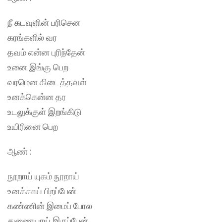
நீ கடவுளின் பரிசென
கரங்களில் வர
தவம் என்ன புரிந்தேன்
உனை இங்கு பெற
வரமென கிடைத்தவள்
உனக்கென்ன தர
உடலுக்குள் இறங்கிடு
உயிரினை பெற
ஆண் :
நூறாய் யுகம் நூறாய்
உனக்காய் பிறப்பேன்
கண்ணின் இமைப் போல
துணையாய் இருப்பேன்