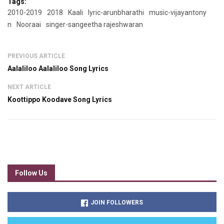
Tags:
2010-2019
2018
Kaali
lyric-arunbharathi
music-vijayantony
n
Nooraai
singer-sangeetha rajeshwaran
PREVIOUS ARTICLE
Aalaliloo Aalaliloo Song Lyrics
NEXT ARTICLE
Koottippo Koodave Song Lyrics
Follow Us
JOIN FOLLOWERS