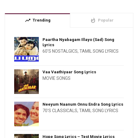
trending_up
whatshot
Trending
Popular
Paartha Nyabagam Illayo (Sad) Song
Lyrics
60'S NOSTALGICS
,
TAMIL SONG LYRICS
Vaa Vaathiyaar Song Lyrics
MOVIE SONGS
Neeyum Naanum Onnu Endra Song Lyrics
70'S CLASSICALS
,
TAMIL SONG LYRICS
Hope Song Lyrics – Test Movie Lyrics