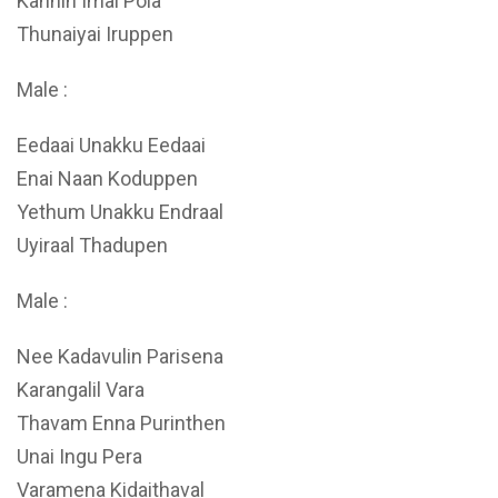
Kannin Imai Pola
Thunaiyai Iruppen
Male :
Eedaai Unakku Eedaai
Enai Naan Koduppen
Yethum Unakku Endraal
Uyiraal Thadupen
Male :
Nee Kadavulin Parisena
Karangalil Vara
Thavam Enna Purinthen
Unai Ingu Pera
Varamena Kidaithaval