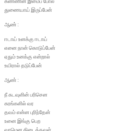
கண்ணின் இமைப் போல
துணையாய் இருப்பேன்
ஆண் :
ஈடாய் உனக்கு ஈடாய்
எனை நான் கொடுப்பேன்
ஏதும் உனக்கு என்றால்
உயிரால் தடுப்பேன்
ஆண் :
நீ கடவுளின் பரிசென
கரங்களில் வர
தவம் என்ன புரிந்தேன்
உனை இங்கு பெற
வரமென கிடைத்தவள்