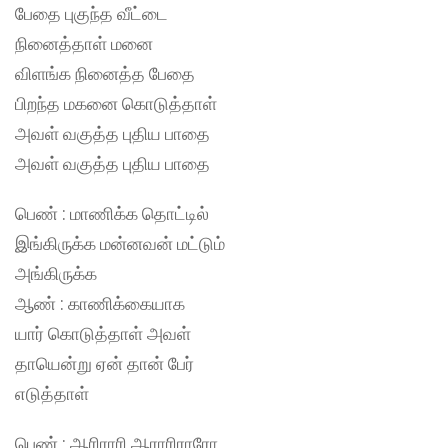
பேதை புகுந்த வீட்டை
நினைத்தாள் மனை
விளங்க நினைத்த பேதை
பிறந்த மகனை கொடுத்தாள்
அவள் வகுத்த புதிய பாதை
அவள் வகுத்த புதிய பாதை
பெண் : மாணிக்க தொட்டில்
இங்கிருக்க மன்னவன் மட்டும்
அங்கிருக்க
ஆண் : காணிக்கையாக
யார் கொடுத்தாள் அவள்
தாயென்று ஏன் தான் பேர்
எடுத்தாள்
பெண் : ஆரிராரி ஆராரிராரோ