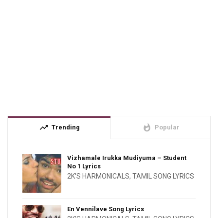
trending_up
whatshot
Trending
Popular
Vizhamale Irukka Mudiyuma – Student
No 1 Lyrics
2K'S HARMONICALS
,
TAMIL SONG LYRICS
En Vennilave Song Lyrics