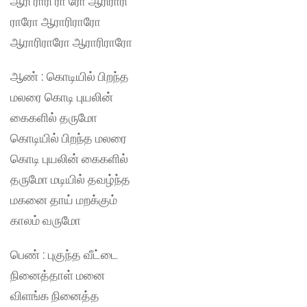
ஆரி ராரி ரா ரோ ஆரிராரி
ராரோ ஆராரிராரோ
ஆராரிராரோ ஆராரிராரோ
ஆண் : கொடியில் பிறந்த
மலரை கொடி புயலின்
கைகளில் தருமோ
கொடியில் பிறந்த மலரை
கொடி புயலின் கைகளில்
தருமோ மடியில் தவழ்ந்த
மகனை தாய் மறக்கும்
காலம் வருமோ
பெண் : புகுந்த வீட்டை
நினைத்தாள் மனை
விளங்க நினைத்த