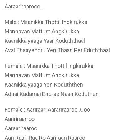
Aaraariraarooo…
Male : Maanikka Thottil Ingkirukka
Mannavan Mattum Angkirukka
Kaanikkaiyaaga Yaar Koduththaal
Aval Thaayendru Yen Thaan Per Eduththaal
Female : Maanikka Thottil Ingkirukka
Mannavan Mattum Angkirukka
Kaanikkaiyaaga Yen Koduththen
Adhai Kadamai Endrae Naan Koduthen
Female : Aariraari Aarariraaroo..Ooo
Aaririraarroo
Aaraariraaroo
Aari Raari Raa Ro Aariraari Raaroo