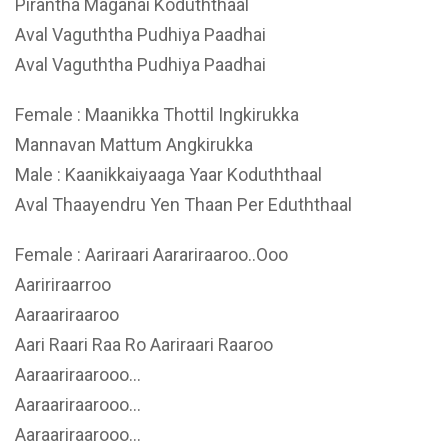
Pirantha Maganai Koduththaal
Aval Vaguththa Pudhiya Paadhai
Aval Vaguththa Pudhiya Paadhai
Female : Maanikka Thottil Ingkirukka
Mannavan Mattum Angkirukka
Male : Kaanikkaiyaaga Yaar Koduththaal
Aval Thaayendru Yen Thaan Per Eduththaal
Female : Aariraari Aarariraaroo..Ooo
Aaririraarroo
Aaraariraaroo
Aari Raari Raa Ro Aariraari Raaroo
Aaraariraarooo…
Aaraariraarooo…
Aaraariraarooo…