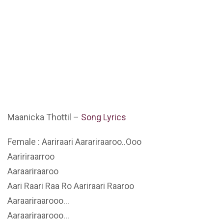
Maanicka Thottil –
Song Lyrics
Female : Aariraari Aarariraaroo..Ooo
Aaririraarroo
Aaraariraaroo
Aari Raari Raa Ro Aariraari Raaroo
Aaraariraarooo…
Aaraariraarooo…