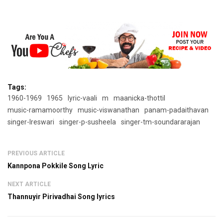
Tags:
1960-1969
1965
lyric-vaali
m
maanicka-thottil
music-ramamoorthy
music-viswanathan
panam-padaithavan
singer-lreswari
singer-p-susheela
singer-tm-soundararajan
PREVIOUS ARTICLE
Kannpona Pokkile Song Lyric
NEXT ARTICLE
Thannuyir Pirivadhai Song lyrics