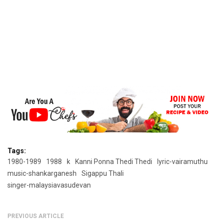
Tags:
1980-1989
1988
k
Kanni Ponna Thedi Thedi
lyric-vairamuthu
music-shankarganesh
Sigappu Thali
singer-malaysiavasudevan
PREVIOUS ARTICLE