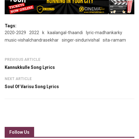
Tags:
2020-2029
2022
k
kaalangal-thaandi
lyric-madhankarky
music-vishalchandrasekhar
singer-sindurivishal
sita-ramam
PREVIOUS ARTICLE
Kannukkulle Song Lyrics
NEXT ARTICLE
Soul Of Varisu Song Lyrics
Follow Us