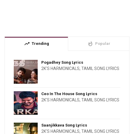
trending_up
whatshot
Trending
Popular
Pogadhey Song Lyrics
2K'S HARMONICALS
,
TAMIL SONG LYRICS
Ceo In The House Song Lyrics
2K'S HARMONICALS
,
TAMIL SONG LYRICS
Saanjikkava Song Lyrics
2K'S HARMONICALS
,
TAMIL SONG LYRICS