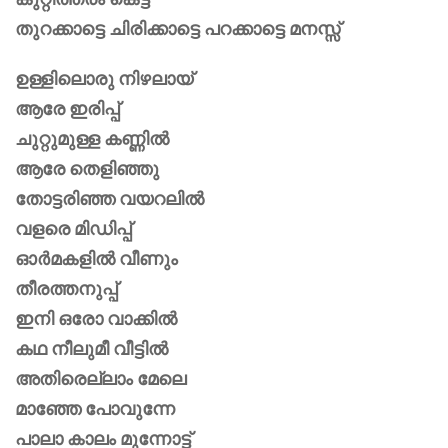
തുറക്കാട്ടെ ചിരിക്കാട്ടെ പറക്കാട്ടെ മനസ്സ്
ഉള്ളിലൊരു നിഴലായ്
ആരേ ഇരിപ്പ്
ചുറ്റുമുള്ള കണ്ണിൽ
ആരേ തെളിഞ്ഞു
തോട്ടരിഞ്ഞ വയറലിൽ
വളരെ മിഡിപ്പ്
ഓർമകളിൽ വീണും
തീരത്തനുപ്പ്
ഇനി ഒരോ വാക്കിൽ
കഥ നീലുമീ വീട്ടിൽ
അതിരെല്ലാം മേലെ
മാഞ്ഞേ പോവുന്നേ
പാലാ കാലം മുന്നോട്ട്