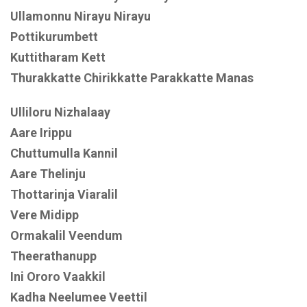
Ullamonnu Nirayu Nirayu
Pottikurumbett
Kuttitharam Kett
Thurakkatte Chirikkatte Parakkatte Manas
Ulliloru Nizhalaay
Aare Irippu
Chuttumulla Kannil
Aare Thelinju
Thottarinja Viaralil
Vere Midipp
Ormakalil Veendum
Theerathanupp
Ini Ororo Vaakkil
Kadha Neelumee Veettil