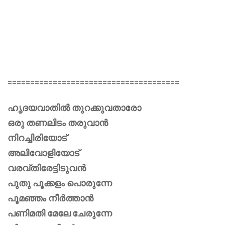
======================================
ഹൃദയവാതിൽ തുറക്കുവതാരോ
ഒരു തണലിടം തരുവാൻ
നിറച്ചിരിയോട്
അലിവോളിയോട്
വരവ്തിരേട്ടിടുവൻ
പുതു പൂക്കളം പൊരുന്നേ
പൂമഞ്ഞം നീർത്താൻ
പണിമതി മേലേ ചേരുന്നേ