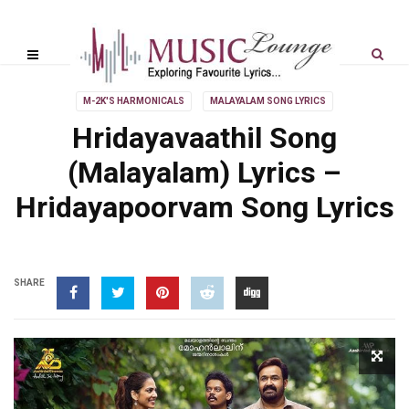
M-2K'S HARMONICALS
MALAYALAM SONG LYRICS
Hridayavaathil Song
(Malayalam) Lyrics –
Hridayapoorvam Song Lyrics
SHARE