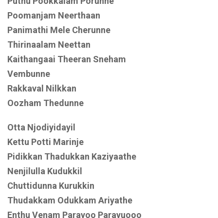
Puthu Pookkalam Porunne
Poomanjam Neerthaan
Panimathi Mele Cherunne
Thirinaalam Neettan
Kaithangaai Theeran Sneham
Vembunne
Rakkaval Nilkkan
Oozham Thedunne
Otta Njodiyidayil
Kettu Potti Marinje
Pidikkan Thadukkan Kaziyaathe
Nenjilulla Kudukkil
Chuttidunna Kurukkin
Thudakkam Odukkam Ariyathe
Enthu Venam Parayoo Parayuooo