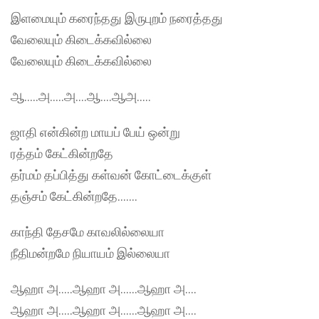
இளமையும் கரைந்தது இருபுறம் நரைத்தது
வேலையும் கிடைக்கவில்லை
வேலையும் கிடைக்கவில்லை
ஆ…..அ…..அ….ஆ….ஆஅ…..
ஜாதி என்கின்ற மாயப் பேய் ஒன்று
ரத்தம் கேட்கின்றதே
தர்மம் தப்பித்து கள்வன் கோட்டைக்குள்
தஞ்சம் கேட்கின்றதே…….
காந்தி தேசமே காவலில்லையா
நீதிமன்றமே நியாயம் இல்லையா
ஆஹா அ…..ஆஹா அ……ஆஹா அ….
ஆஹா அ…..ஆஹா அ……ஆஹா அ….