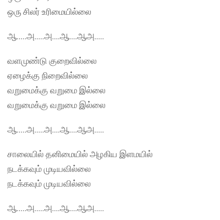
ஒரு சிலர் உரிமையில்லை
ஆ…..அ…..அ….ஆ….ஆஅ…..
வளமுண்டு குறைவில்லை
ஏழைக்கு நிறைவில்லை
வறுமைக்கு வறுமை இல்லை
வறுமைக்கு வறுமை இல்லை
ஆ…..அ…..அ….ஆ….ஆஅ…..
சாலையில் தனிமையில் அழகிய இளமயில்
நடக்கவும் முடியவில்லை
நடக்கவும் முடியவில்லை
ஆ…..அ…..அ….ஆ….ஆஅ…..