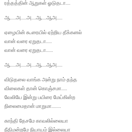
ரத்தத்தின் ஆறுகள் ஓடுதடா….
ஆ…..அ…..அ….ஆ….ஆஅ…..
ஏழையின் கூரையில் ஏற்றிய தீக்கனல்
வான் வரை ஏறுதடா…..
வான் வரை ஏறுதடா……
ஆ…..அ…..அ….ஆ….ஆஅ…..
விடுதலை வாங்க அன்று நாம் தந்த
விலைகள் தான் கொஞ்சமா…..
வேலியே இன்று பயிரை மேய்கின்ற
நிலைமைதான் மாறுமா……..
காந்தி தேசமே காவலில்லையா
நீதிமன்றமே நியாயம் இல்லையா