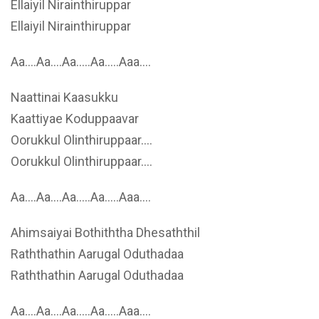
Ellaiyil Nirainthiruppar
Ellaiyil Nirainthiruppar
Aa….Aa….Aa…..Aa…..Aaa….
Naattinai Kaasukku
Kaattiyae Koduppaavar
Oorukkul Olinthiruppaar….
Oorukkul Olinthiruppaar….
Aa….Aa….Aa…..Aa…..Aaa….
Ahimsaiyai Bothiththa Dhesaththil
Raththathin Aarugal Oduthadaa
Raththathin Aarugal Oduthadaa
Aa….Aa….Aa…..Aa…..Aaa….