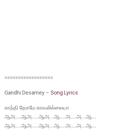
==================
Gandhi Desamey –
Song Lyrics
காந்தி தேசமே காவலில்லையா
ஆஅ…..ஆஅ……ஆஅ….ஆ…..அ…..அ….ஆ….
ஆஅ…..ஆஅ……ஆஅ….ஆ…..அ…..அ….ஆ….