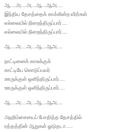
ஆ…..அ…..அ….ஆ….ஆஅ…..
இந்திய தேசத்தைக் காக்கின்ற வீரர்கள்
எல்லையில் நிறைந்திருப்பார்…..
எல்லையில் நிறைந்திருப்பார்…..
ஆ…..அ…..அ….ஆ….ஆஅ…..
நாட்டினைக் காசுக்குக்
காட்டியே கொடுப்பவர்
ஊருக்குள் ஒளிந்திருப்பார்…..
ஊருக்குள் ஒளிந்திருப்பார்…..
ஆ…..அ…..அ….ஆ….ஆஅ…..
அஹிம்சையைப் போதித்த தேசத்தில்
ரத்தத்தின் ஆறுகள் ஓடுதடா……