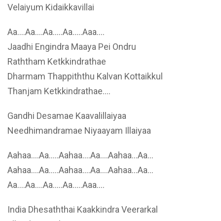
Velaiyum Kidaikkavillai
Aa….Aa….Aa…..Aa…..Aaa….
Jaadhi Engindra Maaya Pei Ondru
Raththam Ketkkindrathae
Dharmam Thappiththu Kalvan Kottaikkul
Thanjam Ketkkindrathae….
Gandhi Desamae Kaavalillaiyaa
Needhimandramae Niyaayam Illaiyaa
Aahaa….Aa…..Aahaa….Aa….Aahaa…Aa…
Aahaa….Aa…..Aahaa….Aa….Aahaa…Aa…
Aa….Aa….Aa…..Aa…..Aaa….
India Dhesaththai Kaakkindra Veerarkal