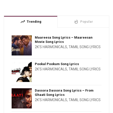
trending_up
whatshot
Trending
Popular
Maareesa Song Lyrics – Maareesan
Movie Song Lyrics
2K'S HARMONICALS
,
TAMIL SONG LYRICS
Pookal Pookum Song Lyrics
2K'S HARMONICALS
,
TAMIL SONG LYRICS
Dassora Dassora Song Lyrics – From
Ghaati Song Lyrics
2K'S HARMONICALS
,
TAMIL SONG LYRICS