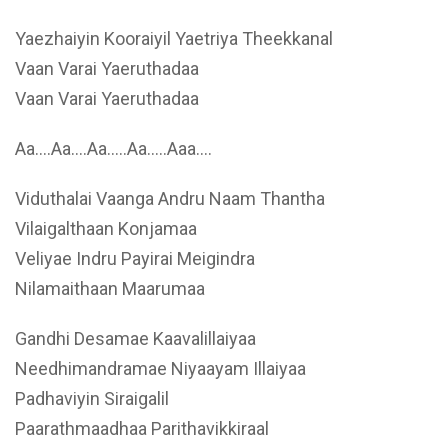
Yaezhaiyin Kooraiyil Yaetriya Theekkanal
Vaan Varai Yaeruthadaa
Vaan Varai Yaeruthadaa
Aa….Aa….Aa…..Aa…..Aaa….
Viduthalai Vaanga Andru Naam Thantha
Vilaigalthaan Konjamaa
Veliyae Indru Payirai Meigindra
Nilamaithaan Maarumaa
Gandhi Desamae Kaavalillaiyaa
Needhimandramae Niyaayam Illaiyaa
Padhaviyin Siraigalil
Paarathmaadhaa Parithavikkiraal