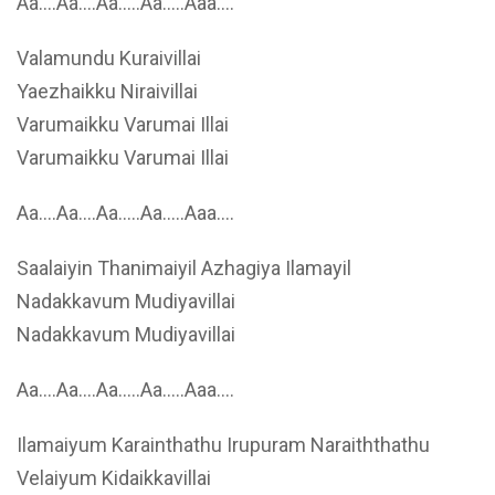
Aa….Aa….Aa…..Aa…..Aaa….
Valamundu Kuraivillai
Yaezhaikku Niraivillai
Varumaikku Varumai Illai
Varumaikku Varumai Illai
Aa….Aa….Aa…..Aa…..Aaa….
Saalaiyin Thanimaiyil Azhagiya Ilamayil
Nadakkavum Mudiyavillai
Nadakkavum Mudiyavillai
Aa….Aa….Aa…..Aa…..Aaa….
Ilamaiyum Karainthathu Irupuram Naraiththathu
Velaiyum Kidaikkavillai