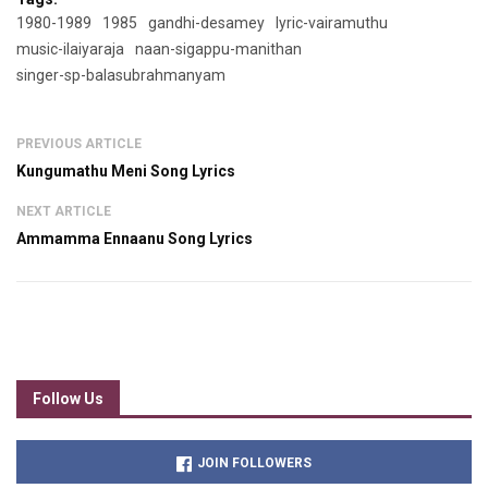
1980-1989
1985
gandhi-desamey
lyric-vairamuthu
music-ilaiyaraja
naan-sigappu-manithan
singer-sp-balasubrahmanyam
PREVIOUS ARTICLE
Kungumathu Meni Song Lyrics
NEXT ARTICLE
Ammamma Ennaanu Song Lyrics
Follow Us
JOIN FOLLOWERS