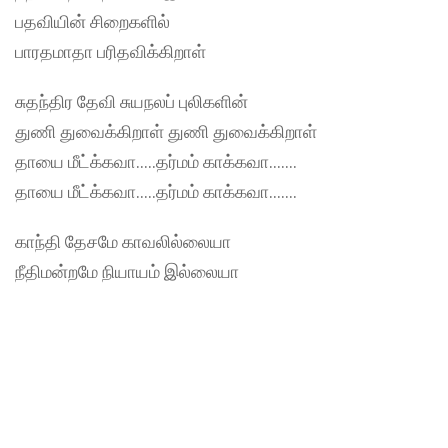
பதவியின் சிறைகளில்
பாரதமாதா பரிதவிக்கிறாள்
சுதந்திர தேவி சுயநலப் புலிகளின்
துணி துவைக்கிறாள் துணி துவைக்கிறாள்
தாயை மீட்க்கவா…..தர்மம் காக்கவா…….
தாயை மீட்க்கவா…..தர்மம் காக்கவா…….
காந்தி தேசமே காவலில்லையா
நீதிமன்றமே நியாயம் இல்லையா