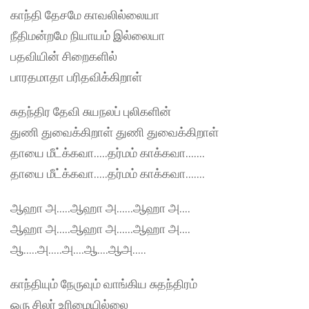
காந்தி தேசமே காவலில்லையா
நீதிமன்றமே நியாயம் இல்லையா
பதவியின் சிறைகளில்
பாரதமாதா பரிதவிக்கிறாள்
சுதந்திர தேவி சுயநலப் புலிகளின்
துணி துவைக்கிறாள் துணி துவைக்கிறாள்
தாயை மீட்க்கவா…..தர்மம் காக்கவா…….
தாயை மீட்க்கவா…..தர்மம் காக்கவா…….
ஆஹா அ…..ஆஹா அ……ஆஹா அ….
ஆஹா அ…..ஆஹா அ……ஆஹா அ….
ஆ…..அ…..அ….ஆ….ஆஅ…..
காந்தியும் நேருவும் வாங்கிய சுதந்திரம்
ஒரு சிலர் உரிமையில்லை