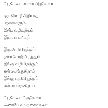
அழகே வா வா வா அழகே வா
ஒரு மொழி அறியாத
பறவைகளும்
இன்ப வழியறியும்
இந்த உறவறியும்
இரு விழியிருந்தும்
நல்ல மொழியிருந்தும்
இங்கு வழியிருந்தும்
ஏன் மயங்குகிறாய்
இங்கு வழியிருந்தும்
ஏன் மயங்குகிறாய்
அழகே வா.அருகே வா
அலையே வா தலைவா வா