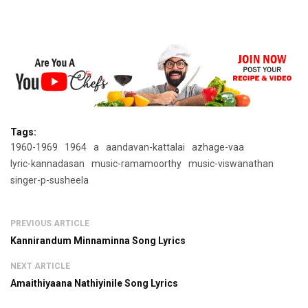
Tags:
1960-1969
1964
a
aandavan-kattalai
azhage-vaa
lyric-kannadasan
music-ramamoorthy
music-viswanathan
singer-p-susheela
PREVIOUS ARTICLE
Kannirandum Minnaminna Song Lyrics
NEXT ARTICLE
Amaithiyaana Nathiyinile Song Lyrics