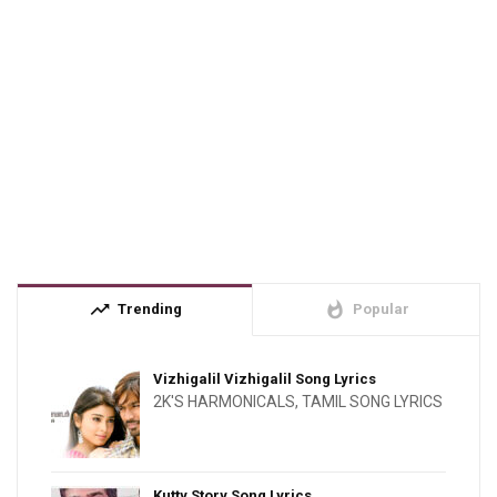
trending_up
whatshot
Trending
Popular
Vizhigalil Vizhigalil Song Lyrics
2K'S HARMONICALS
,
TAMIL SONG LYRICS
Kutty Story Song Lyrics