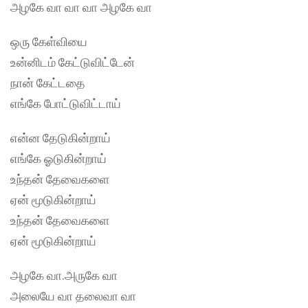
அழகே வா வா வா அழகே வா
ஒரு கேள்வியை
உன்னிடம் கேட்டுவிட்டேன்
நான் கேட்டதை
எங்கே போட்டுவிட்டாய்
என்ன தேடுகின்றாய்
எங்கே ஓடுகின்றாய்
உந்தன் தேவைகளை
ஏன் மூடுகின்றாய்
உந்தன் தேவைகளை
ஏன் மூடுகின்றாய்
அழகே வா.அருகே வா
அலையே வா தலைவா வா